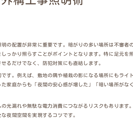
む外構工事照明術
外構工事で防犯性を強化する照明の選定法
外構工事照明の効果的な活用ポイント
防犯意識を高める外構工事の照明配置術
外構工事照明がもたらす安全性の向上
照明の配置が非常に重要です。暗がりの多い場所は不審者
照明を味方にした外構工事の防犯対策
しっかり照らすことがポイントとなります。特に足元を照
暮らし守るための外構工事照明ポイント
させるだけでなく、防犯対策にも直結します。
外構工事で暮らしを守る照明の役割とは
切です。例えば、敷地の隅や植栽の影になる場所にもライ
防犯を意識した外構工事照明の工夫例
った家庭からも「夜間の安心感が増した」「暗い場所がな
外構工事照明で快適な生活を実現する方法
効果が高まる外構工事照明の配置ポイント
への光漏れや無駄な電力消費につながるリスクもあります
外構工事で安心感を得る照明の選び方
全な夜間空間を実現するコツです。
照明設計が高める外構工事の防犯効果
外構工事の防犯効果を照明設計で強化