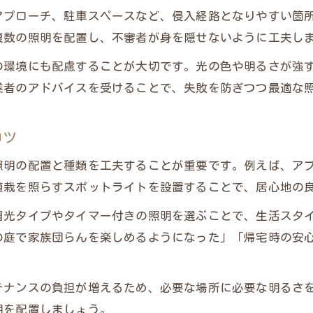
アプローチ、駐車スペースなど、侵入経路となりやすい箇
外構工事照明がもたらす安心な夜間環境
複数の照明を配置し、不審者が身を隠せないように工夫し
防犯面でおすすめの外構工事照明配置術
の環境にも配慮することが大切です。光の色や明るさが強
外構工事による暗がり解消のメリット
業者のアドバイスを受けることで、失敗を防ぎつつ最適な
コツ
照明の配置と種類を工夫することが重要です。例えば、ア
植栽を照らすスポットライトを設置することで、居心地の
調光タイプやタイマー付きの照明を選ぶことで、生活スタ
の庭で家族団らんを楽しめるようになった」「帰宅時の安
テナンスの負担が増えるため、必要な場所に必要な明るさ
明を配置しましょう。