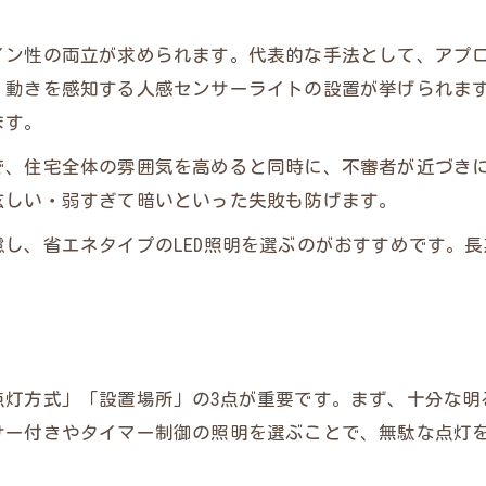
外構工事に最適な照明設計の考え方
イン性の両立が求められます。代表的な手法として、アプ
防犯重視の外構工事照明設計ポイント
、動きを感知する人感センサーライトの設置が挙げられま
外構工事で効果を高める照明配置例
ます。
照明設計による外構工事の安全性向上
で、住宅全体の雰囲気を高めると同時に、不審者が近づき
防犯性を意識した外構工事の実践知識
眩しい・弱すぎて暗いといった失敗も防げます。
外構工事で防犯性を高めるための照明活用
し、省エネタイプのLED照明を選ぶのがおすすめです。
防犯対策に有効な外構工事照明の種類
外構工事の実践例から学ぶ照明の効果
メインサイトはこちら
メインサイトはこちら
外構工事照明選びで防犯リスクを減らす方法
防犯意識を反映した外構工事の照明実践術
灯方式」「設置場所」の3点が重要です。まず、十分な明る
暗がり対策に外構工事を取り入れる利点
サー付きやタイマー制御の照明を選ぶことで、無駄な点灯
外構工事で暗がりを減らす照明対策の効果
暗い場所を明るくする外構工事の照明活用