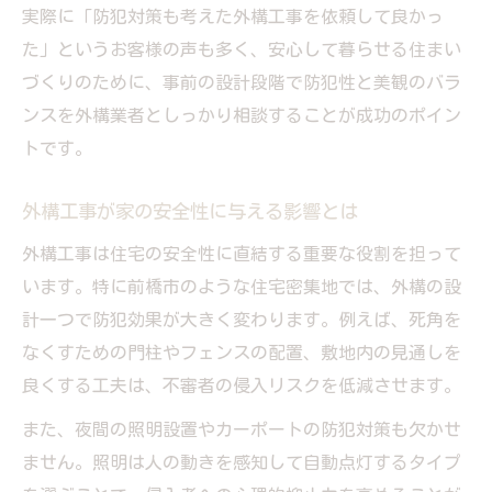
美しさと安心を両立する外構工事の工夫
実際に「防犯対策も考えた外構工事を依頼して良かっ
外構工事で実現する理想の防犯デザイン
た」というお客様の声も多く、安心して暮らせる住まい
防犯性を考慮した外構工事のポイント解説
づくりのために、事前の設計段階で防犯性と美観のバラ
ンスを外構業者としっかり相談することが成功のポイン
防犯重視で選ぶ外構工事の新常識
トです。
防犯重視の外構工事で最新の対策を実現
外構工事の新常識と防犯対策の進化
外構工事が家の安全性に与える影響とは
防犯性を見直す外構工事の選び方ガイド
外構工事は住宅の安全性に直結する重要な役割を担って
外構工事で取り入れる防犯対策の新技術
います。特に前橋市のような住宅密集地では、外構の設
外構工事をアップデートする防犯アイデア
計一つで防犯効果が大きく変わります。例えば、死角を
安全な住まいへ外構工事の工夫を解説
なくすための門柱やフェンスの配置、敷地内の見通しを
外構工事で作る安全な住まいの基本発想
良くする工夫は、不審者の侵入リスクを低減させます。
外構工事が支える住まい全体の安全性
また、夜間の照明設置やカーポートの防犯対策も欠かせ
外構工事で取り入れる安全対策のポイント
ません。照明は人の動きを感知して自動点灯するタイプ
外構工事による家族を守る工夫と効果