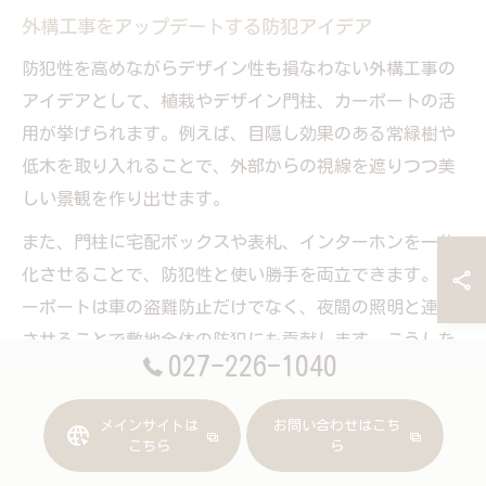
外構工事をアップデートする防犯アイデア
防犯性を高めながらデザイン性も損なわない外構工事の
アイデアとして、植栽やデザイン門柱、カーポートの活
用が挙げられます。例えば、目隠し効果のある常緑樹や
低木を取り入れることで、外部からの視線を遮りつつ美
しい景観を作り出せます。
また、門柱に宅配ボックスや表札、インターホンを一体
化させることで、防犯性と使い勝手を両立できます。カ
ーポートは車の盗難防止だけでなく、夜間の照明と連動
させることで敷地全体の防犯にも貢献します。こうした
027-226-1040
工夫は、家族構成やライフスタイルに合わせて柔軟にア
レンジすることが可能です。
メインサイトは
お問い合わせはこち
こちら
ら
外構工事をアップデートする際は、専門業者に相談しな
がら最新の防犯アイデアを取り入れることで、理想の住