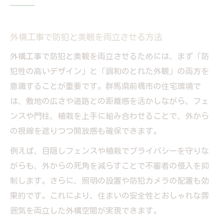
外構工事と住まいの安全性アップの関係
外構工事による暮らしの防犯対策の基本
外構工事で防犯と美観を両立させる方法
安心を高める防犯外構工事の選び方
外構工事で防犯と美観を両立させるためには、まず「防
防犯対策に効く外構設計のポイント
犯性の高いデザイン」と「調和のとれた外観」の両方を
外構工事で押さえるべき防犯設計のコツ
意識することが重要です。群馬県前橋市の住宅環境で
防犯対策を強化する外構工事の工夫点
は、敷地の広さや道路との距離感を活かしながら、フェ
外構工事の設計で注意したい防犯ポイント
ンスや門柱、植栽を上手に組み合わせることで、外から
外構工事で安心を生む設計アイデア集
の視線を遮りつつ開放感も確保できます。
防犯対策に役立つ外構工事の実践法
例えば、目隠しフェンスや植栽でプライバシーを守りな
外構工事なら防犯とデザインが両立
がらも、外からの死角を減らすことで不審者の侵入を抑
外構工事で叶う防犯とデザインのバランス
制します。さらに、照明の設置や防犯カメラの配置も効
外構工事でデザイン性と防犯性を高める秘
果的です。これにより、住まいの安全性とおしゃれな雰
訣
囲気を両立した外構空間が実現できます。