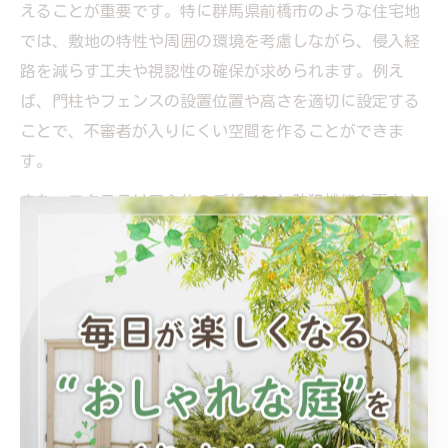
えることが重要です。特に群馬県前橋市のような住宅地
では、敷地の特性や周囲の環境を考慮しながら、侵入経
路を減らす工夫や視認性の確保が求められます。例え
ば、門柱やフェンスの設置位置や高さを適切に設定する
ことで、不審者が入りにくい空間を作ることができま
す。
また、エクステリア全体のデザインと防犯機能を両立さ
せるためには、防犯性の高い素材や形状の採用も効果的
です。例えば、目隠しフェンスや植栽を適度に配置する
ことで、プライバシーを守りつつ周囲からの見通しを確
保し、不審者の行動を抑制できます。具体的な設計ポイ
ントとしては、「死角を作らない」「侵入に時間がかか
る構造にする」などが挙げられます。
防犯対策を強化する外構工事の工夫点