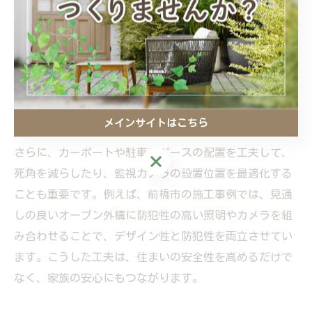
防犯対策を強化するための外構工事には、いくつかの具
体的な工夫があります。まず、敷地の出入り口に人感セ
ンサー付き照明を設置することで、夜間の不審者の侵入
を抑制できます。加えて、フェンスや門柱は高さや構造
を工夫することで、乗り越えにくくすることが可能で
メインサイトはこちら
す。
さらに、カーポートや駐車スペースの配置を工夫して、
メインサイトはこちら
死角を減らしたり、監視カメラの設置位置を最適化する
ことも重要です。例えば、前橋市の施工事例では、見通
しの良いオープン外構に防犯性の高い照明やカメラを組
み合わせることで、デザイン性と防犯性を両立させてい
ます。こうした工夫は、住まいの安全性を高めるだけで
なく、家族の安心にもつながります。