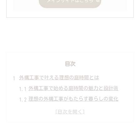
メインサイトはこちら
目次
外構工事で叶える理想の庭時間とは
外構工事で始める庭時間の魅力と設計術
理想の外構工事がもたらす暮らしの変化
庭時間を充実させる外構デザインの考え方
外構工事で家族の団らん空間を実現する方
法
群馬県前橋市の外構工事で快適な時間づく