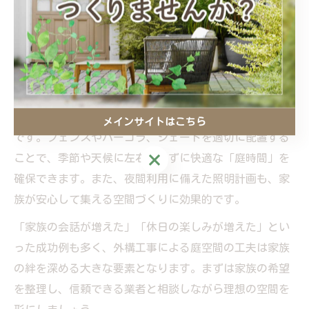
コミュニケーションを促すレイアウトや設備選びがカギ
となります。例えば、屋外リビングとして使えるウッド
デッキやテラス、みんなで囲めるファイヤーピット、視
線を遮りつつ開放感を保つ植栽配置などが挙げられま
す。
群馬県前橋市の気候を考慮した防風・日除け対策も大切
メインサイトはこちら
です。フェンスやパーゴラ、シェードを適切に配置する
メインサイトはこちら
ことで、季節や天候に左右されずに快適な「庭時間」を
確保できます。また、夜間利用に備えた照明計画も、家
族が安心して集える空間づくりに効果的です。
「家族の会話が増えた」「休日の楽しみが増えた」とい
った成功例も多く、外構工事による庭空間の工夫は家族
の絆を深める大きな要素となります。まずは家族の希望
を整理し、信頼できる業者と相談しながら理想の空間を