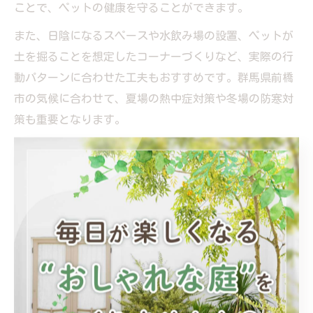
ことで、ペットの健康を守ることができます。
また、日陰になるスペースや水飲み場の設置、ペットが
土を掘ることを想定したコーナーづくりなど、実際の行
動パターンに合わせた工夫もおすすめです。群馬県前橋
市の気候に合わせて、夏場の熱中症対策や冬場の防寒対
策も重要となります。
「ペットがのびのび遊べるようになった」「掃除や手入
れがしやすくなった」といった利用者の声も多く、ペッ
トと人が共に快適に過ごせる外構工事は、家族の満足度
向上にもつながります。デザイン選びの際は、プロの提
案を積極的に取り入れましょう。
外構工事で家族が集う庭空間をつくる工夫
外構工事で家族が自然と集まる庭空間を実現するには、