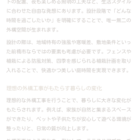
トの配置、夜も楽しめる照明の工夫など、生活スタイル
ア
に合わせた自由な発想にあります。設計段階で「どんな
外構工事で実現する群馬県前橋市の庭時間
時間を過ごしたいか」を明確にすることで、唯一無二の
おしゃれと機能を両立する外構工事の工夫
外構空間が生まれます。
注目の外構工事デザインで庭時間を進化
設計の際は、地域特有の強風や寒暖差、敷地条件といっ
快適な庭空間づくりに欠かせないポイント
た前橋市ならではの要素も考慮が必要です。フェンスや
外構工事で快適な庭空間を作る秘訣
植栽による防風対策、四季を感じられる植栽計画を取り
庭時間を豊かにする外構工事の要点
入れることで、快適かつ美しい庭時間を実現できます。
外構工事で心地よい暮らしを叶える工夫
庭空間づくりに役立つ外構工事のポイント
理想の外構工事がもたらす暮らしの変化
外構工事で実感する開放感とプライバシー
理想的な外構工事を行うことで、暮らしに大きな変化が
暮らしに寄り添う外構工事のアイデア集
もたらされます。例えば、家族が自然と集まるスペース
ができたり、ペットや子供たちが安心して遊べる環境が
外構工事で叶える暮らしに合った庭時間
整ったりと、日常の質が向上します。
ライフスタイル別外構工事デザインの提案