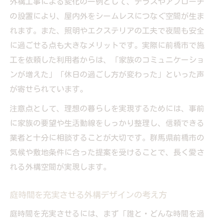
外構工事で日常を彩る庭空間の工夫
外構工事による変化の一例として、テラスやアプローチ
の設置により、屋内外をシームレスにつなぐ空間が生ま
外構工事で快適に過ごすためのアイデア集
れます。また、照明やエクステリアの工夫で夜間も安全
家族の笑顔が増える外構工事の実例紹介
に過ごせる点も大きなメリットです。実際に前橋市で施
メンテナンスも楽になる外構工事の秘訣
工を依頼した利用者からは、「家族のコミュニケーショ
外構工事で手間なく美しい庭時間を実現
ンが増えた」「休日の過ごし方が変わった」といった声
メンテナンスが楽になる外構工事の工夫
が寄せられています。
外構工事で維持しやすい庭空間を作る方法
注意点として、理想の暮らしを実現するためには、事前
庭時間を長く楽しむ外構工事のポイント
に家族の要望や生活動線をしっかり整理し、信頼できる
外構工事で選ぶ低メンテナンス素材とは
業者と十分に相談することが大切です。群馬県前橋市の
気候や敷地条件に合った提案を受けることで、長く愛さ
れる外構空間が実現します。
庭時間を充実させる外構デザインの考え方
庭時間を充実させるには、まず「誰と・どんな時間を過