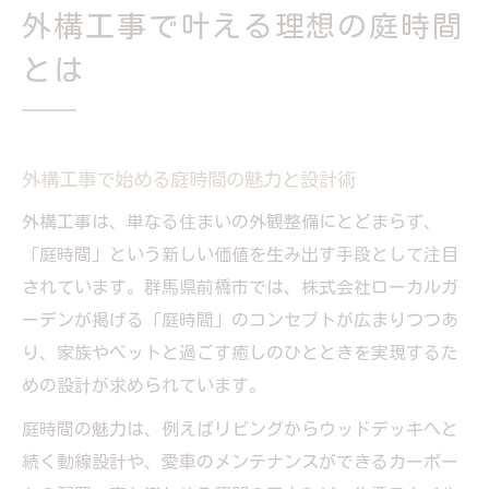
外構工事で叶える理想の庭時間
り
とは
家族もペットも集う外構デザインの工夫
家族やペットと楽しむ外構工事の工夫とは
外構工事で安全な遊び場をデザインする方
法
外構工事で始める庭時間の魅力と設計術
庭時間を共有できる外構工事のアイデア集
外構工事は、単なる住まいの外観整備にとどまらず、
ペットにも優しい外構工事デザインの選び
「庭時間」という新しい価値を生み出す手段として注目
方
されています。群馬県前橋市では、株式会社ローカルガ
ーデンが掲げる「庭時間」のコンセプトが広まりつつあ
外構工事で家族が集う庭空間をつくる工夫
り、家族やペットと過ごす癒しのひとときを実現するた
群馬県前橋市で注目の外構工事最新トレンド
めの設計が求められています。
外構工事で押さえたい前橋市の最新トレン
ド
庭時間の魅力は、例えばリビングからウッドデッキへと
続く動線設計や、愛車のメンテナンスができるカーポー
デザイン性が高い外構工事の今どきアイデ