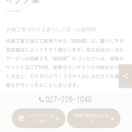
外構工事で叶える暮らしに合った庭時間
外構工事を通じて実現できる「庭時間」は、暮らし方や
家族構成によって大きく異なります。株式会社ローカル
ガーデンが提案する“庭時間”のコンセプトは、家族や
ペットと過ごす時間、愛車のメンテナンスや眺めるひと
ときなど、それぞれのライフスタイルに合わせて外構空
間をデザインすることにあります。
群馬県前橋市は、寒暖差の大きい気候や強風など地域特
027-226-1040
有の環境が特徴です。そのため、外構工事ではウッドデ
ッキやテラスの設計、防風フェンスや植栽の配置など、
メインサイトは
お問い合わせはこち
こちら
ら
快適に過ごせる工夫が重要です。家族の過ごし方に合わ