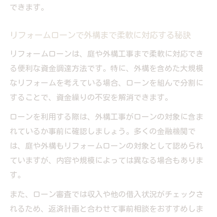
点
できます。
費用負担を抑える分割ローンの基本知識
リフォームローンで外構まで柔軟に対応する秘訣
庭リフォームの費用不安を解消するローン
選択
リフォームローンは、庭や外構工事まで柔軟に対応でき
外構工事もローンで計画的に進める方法
る便利な資金調達方法です。特に、外構を含めた大規模
なリフォームを考えている場合、ローンを組んで分割に
おしゃれな庭と外構を実現するローン活用術の
することで、資金繰りの不安を解消できます。
ポイント
前橋外構リフォームで失敗しないローン活
ローンを利用する際は、外構工事がローンの対象に含ま
用術
れているか事前に確認しましょう。多くの金融機関で
は、庭や外構もリフォームローンの対象として認められ
分割払いを使ったおしゃれ庭リフォームの
ていますが、内容や規模によっては異なる場合もありま
実例
す。
ローンで叶える外構と庭のデザインプラン
前橋の外構工事も分割で理想の仕上がりに
また、ローン審査では収入や他の借入状況がチェックさ
れるため、返済計画と合わせて事前相談をおすすめしま
リフォーム費用を賢く抑えるローンの選び