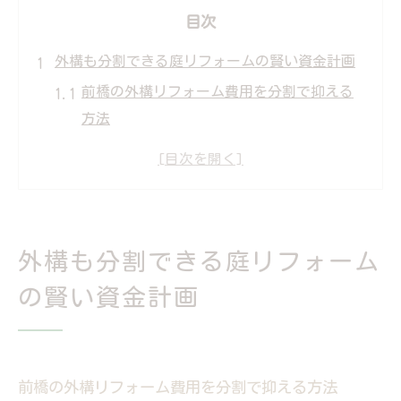
目次
外構も分割できる庭リフォームの賢い資金計画
前橋の外構リフォーム費用を分割で抑える
方法
リフォームローンで外構まで柔軟に対応す
る秘訣
急な出費を抑える庭リフォームの賢い予算
術
外構も分割できる庭リフォーム
分割払いで前橋外構リフォームを実現する
手順
の賢い資金計画
外構工事も含めたリフォーム計画の立て方
理想の庭作りを叶える前橋のリフォームローン
活用法
前橋の外構リフォーム費用を分割で抑える方法