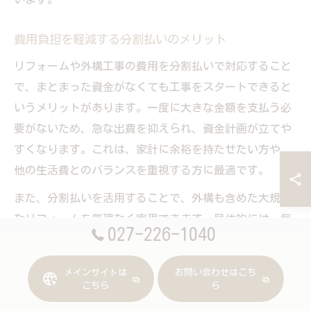
費用負担を軽減する分割払いのメリット
リフォームや外構工事の費用を分割払いで対応すること
で、まとまった資金がなくても工事をスタートできると
いうメリットがあります。一度に大きな金額を支払う必
要がないため、急な出費を抑えられ、資金計画が立てや
すくなります。これは、家計に余裕を持たせたい方や、
他の生活費とのバランスを重視する方に最適です。
また、分割払いを活用することで、外構も含めた大規模
なリフォームを無理なく実現できます。具体的には、毎
027-226-1040
月一定額の支払いに設定することで、予算オーバーを防
ぎながら希望の工事内容を選べます。分割払いの際は金
メインサイトは
お問い合わせはこち
利や手数料の確認が必要ですが、計画的な資金管理がで
こちら
ら
きる点は大きなメリットです。