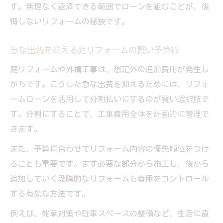
す。無理なく返済できる範囲でローンを組むことが、後
方
悔しないリフォームの秘訣です。
庭リフォームの費用を抑えたいならローンが有
効な理由
急な出費を抑える庭リフォームの賢い予算術
前橋外構リフォームでローンが人気の背景
庭リフォームや外構工事は、想定外の追加費用が発生し
費用負担を軽減する分割払いのメリット
がちです。こうした急な出費を抑えるためには、リフォ
リフォームローンで予算超過を防ぐ賢い方
ームローンを活用して分割払いにするのが賢い選択肢で
法
す。分割にすることで、工事費用全体を計画的に管理で
外構も含めた費用管理はローンが最適な理
きます。
由
また、予算に合わせてリフォーム内容の優先順位をつけ
急な出費を抑えるためのローン活用術解説
ることも重要です。まず必要な部分から施工し、後から
前橋の外構工事までをローンで負担軽減する方
追加していく段階的なリフォームも費用をコントロール
法とは
する有効な方法です。
外構工事も分割で無理なく負担を軽減する
例えば、雑草対策や駐車スペースの整備など、生活に直
方法