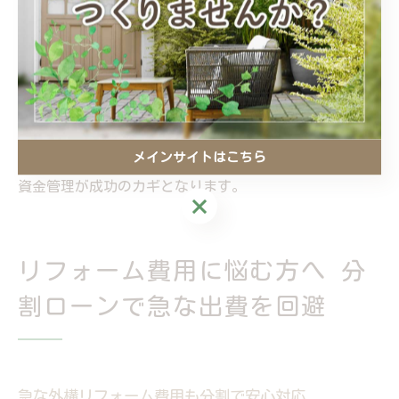
援制度を確認、といった流れが効果的です。
また、急な出費に備えてローンを活用し、月々の支払い
をコントロールすることで、家計への負担を抑えながら
満足度の高いリフォームを実現できます。実際に「分割
ローンで理想の庭が手に入った」「予算内でおしゃれな
メインサイトはこちら
空間が完成した」といった利用者の声も多く、計画的な
資金管理が成功のカギとなります。
メインサイトはこちら
リフォーム費用に悩む方へ 分
割ローンで急な出費を回避
急な外構リフォーム費用も分割で安心対応