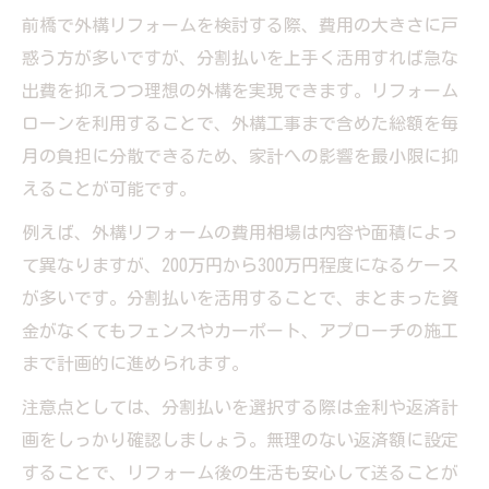
前橋外構リフォームに最適なローン選びの
前橋で外構リフォームを検討する際、費用の大きさに戸
コツ
惑う方が多いですが、分割払いを上手く活用すれば急な
分割ローンで理想の庭作りを実現するポイ
出費を抑えつつ理想の外構を実現できます。リフォーム
ント
ローンを利用することで、外構工事まで含めた総額を毎
リフォームローン利用時の注意点と賢い活
月の負担に分散できるため、家計への影響を最小限に抑
用法
えることが可能です。
前橋の外構工事もローンで無理なく始める
例えば、外構リフォームの費用相場は内容や面積によっ
方法
て異なりますが、200万円から300万円程度になるケース
理想の庭を叶えるためのリフォーム資金計
が多いです。分割払いを活用することで、まとまった資
画術
金がなくてもフェンスやカーポート、アプローチの施工
リフォーム費用に悩む方へ 分割ローンで急な出
まで計画的に進められます。
費を回避
注意点としては、分割払いを選択する際は金利や返済計
急な外構リフォーム費用も分割で安心対応
画をしっかり確認しましょう。無理のない返済額に設定
前橋外構リフォームでローンを活用する利
することで、リフォーム後の生活も安心して送ることが