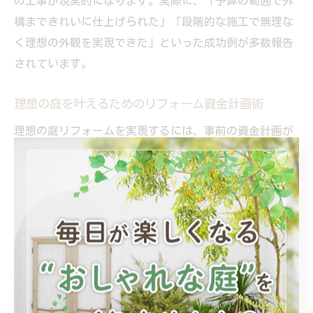
の工事が現実的になります。実際に、「予算の範囲で外
構まできれいに仕上げられた」「段階的な施工で無理な
く理想の外観を実現できた」といった成功例が多数報告
されています。
理想の庭を叶えるためのリフォーム資金計画術
理想の庭リフォームを実現するには、事前の資金計画が
欠かせません。まずは全体のイメージや優先順位を明確
にし、必要な工事内容をリストアップしましょう。その
上で、リフォーム費用の相場や補助金の有無、ローンの
活用方法について情報収集することがポイントです。
具体的な資金計画のステップとしては、①希望する庭の
イメージと必要な工事を整理、②複数社から見積もりを
取得、③自己資金とローンのバランスを検討、④ローン
の返済シミュレーションを実施、⑤補助金や自治体の支