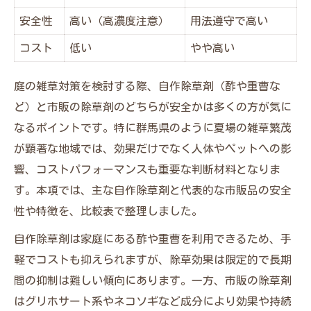
安全性
高い（高濃度注意）
用法遵守で高い
コスト
低い
やや高い
庭の雑草対策を検討する際、自作除草剤（酢や重曹な
ど）と市販の除草剤のどちらが安全かは多くの方が気に
なるポイントです。特に群馬県のように夏場の雑草繁茂
が顕著な地域では、効果だけでなく人体やペットへの影
響、コストパフォーマンスも重要な判断材料となりま
す。本項では、主な自作除草剤と代表的な市販品の安全
性や特徴を、比較表で整理しました。
自作除草剤は家庭にある酢や重曹を利用できるため、手
軽でコストも抑えられますが、除草効果は限定的で長期
間の抑制は難しい傾向にあります。一方、市販の除草剤
はグリホサート系やネコソギなど成分により効果や持続