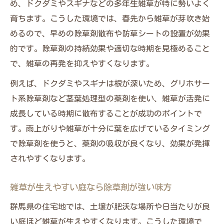
め、ドクダミやスギナなどの多年生雑草が特に勢いよく
時期を押さえた雑草対策で庭をキープ
育ちます。こうした環境では、春先から雑草が芽吹き始
外構工事と除草剤どちらがコスパ優秀か
めるので、早めの除草剤散布や防草シートの設置が効果
外構工事と除草剤のコスパ比較早見表
的です。除草剤の持続効果や適切な時期を見極めること
庭の雑草対策に外構工事を選ぶメリット
で、雑草の再発を抑えやすくなります。
除草剤と外構工事の維持費・効果を徹底検
例えば、ドクダミやスギナは根が深いため、グリホサー
証
ト系除草剤など茎葉処理型の薬剤を使い、雑草が活発に
庭の美しさを保つコストパフォーマンスの
成長している時期に散布することが成功のポイントで
秘訣
す。雨上がりや雑草が十分に葉を広げているタイミング
雑草対策で長期的に得する選択とは
で除草剤を使うと、薬剤の吸収が良くなり、効果が発揮
されやすくなります。
雑草が生えやすい庭なら除草剤が強い味方
群馬県の住宅地では、土壌が肥沃な場所や日当たりが良
い庭ほど雑草が生えやすくなります。こうした環境で