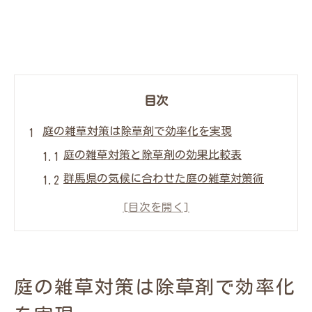
目次
庭の雑草対策は除草剤で効率化を実現
庭の雑草対策と除草剤の効果比較表
群馬県の気候に合わせた庭の雑草対策術
雑草が生えやすい庭なら除草剤が強い味方
除草剤を活用した庭の維持費コスパ向上法
庭で雑草対策を成功させる除草剤選びのコ
ツ
庭の雑草対策は除草剤で効率化
頑固な雑草に悩むなら除草剤の出番