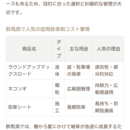
ースもあるため、目的に合った選択と計画的な管理が大
切です。
群馬県で人気の庭用除草剤コスト事情
タ
商品名
イ
主な用途
人気の理由
プ
ラウンドアップマッ
液
庭・駐車場
速効性・部
クスロード
体
の除草
分的対応
顆
持続力・広
ネコソギ
広範囲管理
粒
範囲適用
施
長持ち・初
防草シート
長期防草
工
期投資高
群馬県では、春から夏にかけて雑草が急速に成長するた