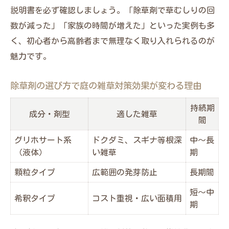
説明書を必ず確認しましょう。「除草剤で草むしりの回
数が減った」「家族の時間が増えた」といった実例も多
く、初心者から高齢者まで無理なく取り入れられるのが
魅力です。
除草剤の選び方で庭の雑草対策効果が変わる理由
持続期
成分・剤型
適した雑草
メインサイトはこちら
メインサイトはこちら
間
グリホサート系
ドクダミ、スギナ等根深
中～長
（液体）
い雑草
期
顆粒タイプ
広範囲の発芽防止
長期間
短～中
希釈タイプ
コスト重視・広い面積用
期