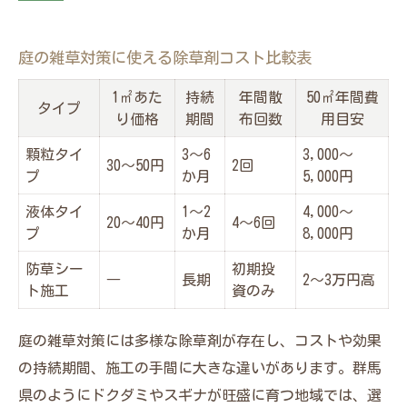
庭の雑草対策に使える除草剤コスト比較表
1㎡あた
持続
年間散
50㎡年間費
タイプ
り価格
期間
布回数
用目安
顆粒タイ
3～6
3,000～
30～50円
2回
プ
か月
5,000円
液体タイ
1～2
4,000～
20～40円
4～6回
プ
か月
8,000円
防草シー
初期投
―
長期
2～3万円高
ト施工
資のみ
庭の雑草対策には多様な除草剤が存在し、コストや効果
の持続期間、施工の手間に大きな違いがあります。群馬
県のようにドクダミやスギナが旺盛に育つ地域では、選