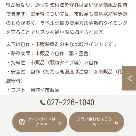
性が異なり、適切な使用法を守れば高い除草効果が期待
できます。安全性については、市販品も農林水産省登録
のものが多く、ラベル記載の使用方法や散布タイミング
を守ることでリスクを最小限に抑えられます。
以下は自作・市販除草剤の主な比較ポイントです：
・除草効果：市販品＞自作（酢・重曹）
・持続性：市販品（顆粒タイプ等）＞自作
・安全性：自作（ただし高濃度は注意）≧市販品（用法
厳守時）
・コスト：自作＜市販品
用途や庭の利用状況に応じて最適な方法を選択しましょ
027-226-1040
う。
メインサイトは
お問い合わせはこち
こちら
ら
ナチュラル除草剤の庭での雑草対策実践例