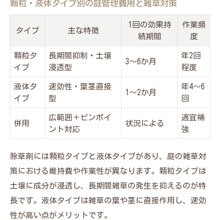
顆粒・液体タイプ別の庭管理費用と雑草対策
1回の効果持
作業頻
タイプ
主な特徴
続期間
度
顆粒タ
長期間抑制・土壌
年2回
3～6か月
イプ
浸透型
程度
液体タ
速効性・葉茎直接
年4～6
1～2か月
イプ
型
回
広範囲＋ピンポイ
適宜補
併用
状況による
ント対応
強
除草剤には顆粒タイプと液体タイプがあり、庭の雑草対
策における維持費や作業性が異なります。顆粒タイプは
土壌に成分が浸透し、長期間雑草の発生を抑えるのが特
長です。液体タイプは雑草の葉や茎に直接作用し、速効
性が高い点がメリットです。