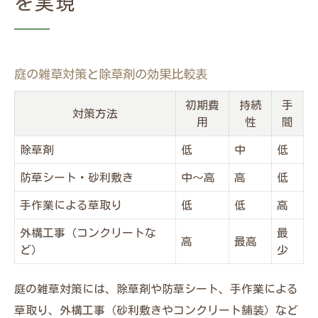
を実現
頑固な雑草対策におすすめの除草剤一覧
群馬県でよく見かける雑草と庭の特徴
庭の雑草が手強いと感じた時の除草剤活用
庭の雑草対策と除草剤の効果比較表
術
除草剤の選び方で庭の雑草対策効果が変わ
初期費
持続
手
対策方法
る理由
用
性
間
ドクダミやスギナに強い除草剤はどれが有
除草剤
低
中
低
効？
防草シート・砂利敷き
中～高
高
低
除草剤の種類別で比較する庭管理コスト
手作業による草取り
低
低
高
庭の雑草対策に使える除草剤コスト比較表
外構工事（コンクリートな
最
顆粒・液体タイプ別の庭管理費用と雑草対
高
最高
ど）
少
策
コスパで選ぶ庭の除草剤タイプ別メリット
庭の雑草対策には、除草剤や防草シート、手作業による
庭の維持費を抑える除草剤選びのポイント
草取り、外構工事（砂利敷きやコンクリート舗装）など