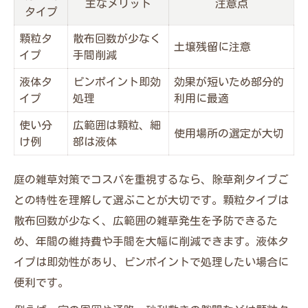
主なメリット
注意点
タイプ
顆粒タ
散布回数が少なく
土壌残留に注意
イプ
手間削減
液体タ
ピンポイント即効
効果が短いため部分的
イプ
処理
利用に最適
使い分
広範囲は顆粒、細
使用場所の選定が大切
け例
部は液体
庭の雑草対策でコスパを重視するなら、除草剤タイプご
との特性を理解して選ぶことが大切です。顆粒タイプは
散布回数が少なく、広範囲の雑草発生を予防できるた
め、年間の維持費や手間を大幅に削減できます。液体タ
イプは即効性があり、ピンポイントで処理したい場合に
便利です。