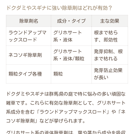
ドクダミやスギナに強い除草剤はどれが有効？
除草剤名
成分・タイプ
主な効果
ラウンドアップマ
グリホサート
根まで枯ら
ックスロード
系・液体
す、即効性
グリホサート
発芽抑制、根
ネコソギ除草剤
系・液体/顆粒
まで枯れる
発芽防止効果
顆粒タイプ各種
顆粒
が長い
ドクダミやスギナは群馬県の庭で特に悩みの多い頑固な
雑草です。これらに有効な除草剤として、グリホサート
系成分を含む「ラウンドアップマックスロード」や「ネ
コソギ除草剤」などが挙げられます。
グリホサート系の液体除草剤は、葉や茎から成分を吸収