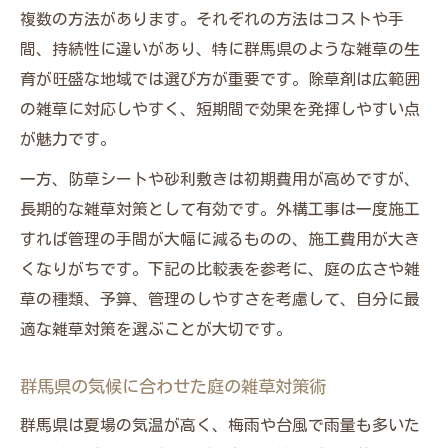
複数の方法があります。それぞれの方法はコストや手
群馬県で人気の庭用除草剤コスト事情
間、持続性に違いがあり、特に群馬県のような雑草の生
自作やナチュラル除草剤の安全性を検証
育が旺盛な地域では選び方が重要です。除草剤は広範囲
自作除草剤と市販品の安全性比較表
の雑草に対応しやすく、短期間で効果を発揮しやすい点
ナチュラル除草剤の庭での雑草対策実践例
が魅力です。
酢や重曹で作る庭の雑草対策は安全か
一方、防草シートや砂利敷きは初期費用が高めですが、
ペットや子どもと暮らす庭の除草剤選び
長期的な雑草対策として有効です。外構工事は一度施工
安全重視ならナチュラル除草剤も選択肢
すれば管理の手間が大幅に減るものの、施工費用が大き
美しい庭を維持する時期別除草剤活用法
くなりがちです。下記の比較表を参考に、庭の広さや雑
庭の雑草対策に適した除草剤散布時期一覧
草の種類、予算、管理のしやすさを考慮して、自分に最
春夏秋冬で変わる庭の雑草対策ポイント
適な雑草対策を選ぶことが大切です。
雑草の発生時期別に選ぶ除草剤活用術
群馬県の気候に合わせた庭の雑草対策術
庭の美観を保つための除草剤使用スケジュ
ール
群馬県は夏場の気温が高く、梅雨や台風で雨量も多いた