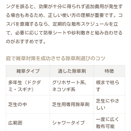
ングを誤ると、効果が十分に得られず追加費用が発生す
る場合もあるため、正しい使い方の理解が重要です。コ
スパを意識するなら、定期的な散布スケジュールを立
て、必要に応じて防草シートや砂利敷きと組み合わせる
のがおすすめです。
庭で雑草対策を成功させる除草剤選びのコツ
雑草タイプ
適した除草剤
特徴
多年生（ドクダ
グリホサート系、
根まで枯ら
ミ・スギナ）
ネコソギ系
す
芝生にやさ
芝生の中
芝生用専用除草剤
しい
一度に広く
広範囲
シャワータイプ
散布可能