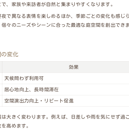
とで、家族や来訪者が自然と集まりやすくなります。
外構デザインで得られる心地よさの理由
昼夜で異なる表情を楽しめるほか、季節ごとの変化も感じ
センスのいい外構に仕上げるポイント
、個々のニーズやシーンに合った最適な庭空間を創出でき
エクステリアのおしゃれさが暮らしに与える影響
外構のデザイン性と快適さを両立する方法
間の変化
効果
天候問わず利用可
居心地向上、長時間滞在
空間演出力向上・リピート促進
質は大きく変わります。例えば、日差しや雨を気にせず過
欲を高めます。