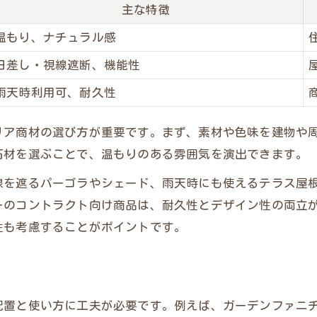
主な特徴
快適なエクステリアデザイン事例比較表
実例で見るエクステリアの工夫と効果
温もり、ナチュラル感
エクステリアデザインがもたらす変化とは
日差し・視線遮断、機能性
暮らしを豊かにするエクステリア実践例
雨天時利用可、耐久性
エクステリアデザインの成功ポイントまとめ
リア商材の選び方が重要です。まず、素材や色味を建物や
滞在を促す空間設計の秘訣を探る
石材を選ぶことで、温もりのある雰囲気を演出できます。
滞在時間を伸ばす空間設計とエクステリア要素一
線を遮るパーゴラやシェード、雨天時にも使えるテラス屋
空間設計に欠かせないエクステリアの役割
メインサイトはこちら
メインサイトはこちら
ーのコントラクト向け商品は、耐久性とデザイン性の両立
エクステリアが促す滞在の快適性とは
性も考慮することがポイントです。
長く過ごしたくなる空間づくりのポイント
エクステリア視点で考える空間設計の工夫
おしゃれな外構がもたらす心地よさとは
配置と使い方に工夫が必要です。例えば、ガーデンファニ
おしゃれなエクステリアが与える心理的効果比較