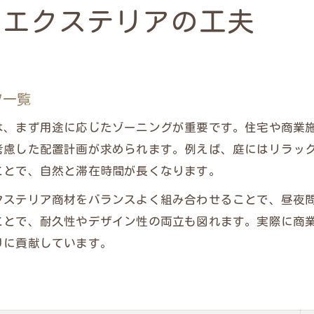
外部空間演出で変わる滞在時間の魅力
むエクステリアの工夫
外部空間でエクステリアが生む居心地比較表
滞在時間を伸ばすエクステリアの工夫
エクステリアで変わる外部スペースの印象
ツ一覧
居心地を左右するエクステリアの活用術
は、まず用途に応じたゾーニングが重要です。住宅や商業
エクステリアを活かした外部空間の事例
考慮した配置計画が求められます。例えば、庭にはリラッ
庭にいる時間が増えるエクステリア活用術
ことで、自然と滞在時間が長くなります。
庭で長居したくなるエクステリア活用アイデア集
クステリア商材をバランスよく組み合わせることで、昼夜
エクステリアが庭時間を充実させる理由
ことで、耐久性やデザイン性の両立も図れます。実際に商
庭に適したエクステリア選びのポイント
りに貢献しています。
「庭にいる時間」を増やすエクステリアの工夫
エクステリアで庭空間を快適にする方法
実例から学ぶ快適エクステリアデザイン