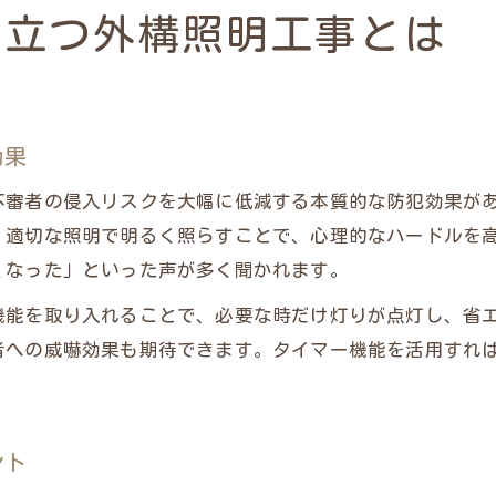
人感センサー導入で防犯力が一段とアップ
役立つ外構照明工事とは
外構照明工事の人感センサーは防犯の要
人感センサーで不審者の侵入を即座に察知
外構照明工事に最適なセンサー設置場所
効果
動物による誤作動を防ぐ工夫も外構照明工事で
不審者の侵入リスクを大幅に低減する本質的な防犯効果が
外構照明工事の人感センサーと常夜灯の併用術
、適切な照明で明るく照らすことで、心理的なハードルを
タイマー機能を活かした賢い照明制御のコツ
くなった」といった声が多く聞かれます。
外構照明工事でタイマー機能が防犯を強化
機能を取り入れることで、必要な時だけ灯りが点灯し、省
外構照明工事のタイマーで在宅偽装を実現
者への威嚇効果も期待できます。タイマー機能を活用すれ
外構照明工事のタイマー設定で電気代節約
タイマーとセンサーの連携が外構照明工事に最適
外構照明工事のタイマー活用時間帯の見極め方
ント
省エネと安心を両立する外構照明工事