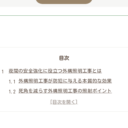
目次
夜間の安全強化に役立つ外構照明工事とは
外構照明工事が防犯に与える本質的な効果
死角を減らす外構照明工事の照射ポイント
外構照明工事で夜間の不審者心理を抑止
外構照明工事の防犯力と省エネ性の両立
外構照明工事で生活動線を安全に守る方法