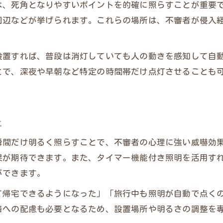
は、死角となりやすいポイントを的確に照らすことが重要
外構照明工事で省エネと防犯を同時に実現
周辺などが挙げられます。これらの場所は、不審者が侵入
外構照明工事のLED活用術と経済的メリット
外構照明工事で電気代を抑える工夫とは
設置すれば、普段は消灯していても人の動きを感知して自
センサーとタイマー搭載の外構照明工事が人気
とで、深夜や早朝など特定の時間帯だけ点灯させることも
外構照明工事の省エネ設計で安心な暮らしを
工事不要タイプの外構照明活用アイデア
外構照明工事不要ライトで手軽に防犯強化
止
工事不要の外構照明工事は賃貸でも安心
メインサイトはこちら
メインサイトはこちら
瞬間だけ明るく照らすことで、不審者の心理に強い威嚇効
外構照明工事不要なセンサーライトの選び方
果が期待できます。また、タイマー機能付き照明を活用す
外構照明工事不要製品の設置ポイント解説
ができます。
外構照明工事不要でもしっかり防犯対策を
て帰宅できるようになった」「旅行中も照明が自動で点く
外構照明で不審者を寄せ付けない家づくり
隣への配慮も必要となるため、設置場所や明るさの調整を
外構照明工事で不審者の心理に働きかける