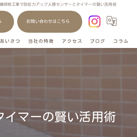
構照明工事で防犯力アップ人感センサーとタイマーの賢い活用術
ら
お問い合わせはこちら
あいさつ
当社の特徴
アクセス
ブログ
コラム
庭
リフォーム
ガレージ
おしゃれ
タイマーの賢い活用術
ペット