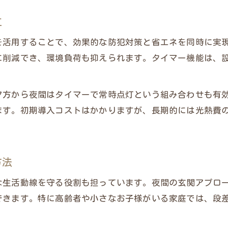
外構照明工事の明るさが威嚇効果を生む理由
立
外構照明工事の配置で防犯力を最大化する方法
を活用することで、効果的な防犯対策と省エネを同時に実
防犯カメラと外構照明工事の連動活用例
に削減でき、環境負荷も抑えられます。タイマー機能は、
外構照明工事で近隣住民の目を活かす工夫
夕方から夜間はタイマーで常時点灯という組み合わせも有
ます。初期導入コストはかかりますが、長期的には光熱費
方法
な生活動線を守る役割も担っています。夜間の玄関アプロ
できます。特に高齢者や小さなお子様がいる家庭では、段