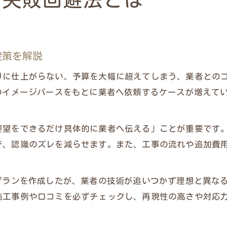
び失敗回避法とは
外構工事で信頼性を見極めるチェックリスト
外構工事業者の実績と資格をどう確認するか
外構工事ハウスメーカーと専門業者の違い
避策を解説
外構工事見積もり内容の比較ポイント
りに仕上がらない、予算を大幅に超えてしまう、業者との
外構業者探し方ブログで得られる実体験情報
のイメージパースをもとに業者へ依頼するケースが増えて
AI時代の外構工事業者比較術を解説
外構工事をAIで比較する最新方法の実践例
望をできるだけ具体的に業者へ伝える」ことが重要です。
外構工事AI活用で理想イメージを具体化するコツ
で、認識のズレを減らせます。また、工事の流れや追加費
外構工事業者比較をAIで効率化する手順
外構工事イメージパースと業者再現性の違い
プランを作成したが、業者の技術が追いつかず理想と異な
外構工事AI相談のメリットと注意点
施工事例や口コミを必ずチェックし、再現性の高さや対応
複数見積もりで外構工事トラブル防止
外構工事見積もり比較でトラブルを回避する