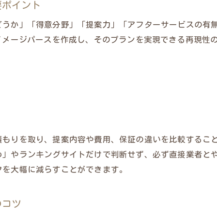
要ポイント
外構工事複数業者で見積もり依頼する意義
どうか」「得意分野」「提案力」「アフターサービスの有
外構工事費用内訳を複数見積もりで比較検証
イメージパースを作成し、そのプランを実現できる再現性
外構工事の見積もり内容で確認すべき点
外構工事予算内で希望を叶える見積もり術
外構工事の費用相場と予算内の選び方
外構工事の費用相場と一般的な内訳を知る
外構工事で予算内に収める選び方のコツ
外構工事見積もりで損しない費用比較術
メインサイトはこちら
メインサイトはこちら
積もりを取り、提案内容や費用、保証の違いを比較するこ
外構工事素材選びが費用に与える影響とは
め」やランキングサイトだけで判断せず、必ず直接業者と
外構工事おすすめプランとコスパ重視の選択
クを大幅に減らすことができます。
理想の外構工事を叶える最新業者探し術
外構工事で理想を実現する業者探しの流れ
のコツ
外構工事業者選び方ブログから学ぶ成功例