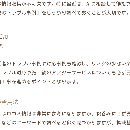
情報収集が不可欠です。特に最近は、AIに相談して得た
外構工事イメージを業者に伝える工夫とは
去のトラブル事例」をしっかり調べておくことが大切です
外構工事おすすめ業者の特徴と選定基準
外構工事比較で納得の業者と出会う方法
活用
照
業者のトラブル事例や対応事例も確認し、リスクの少ない
トラブル対応や施工後のアフターサービスについても必ず
構工事を進めるポイントとなります。
い活用法
トや口コミ情報は非常に参考になりますが、鵜呑みにせず
」などのキーワードで調べると多く見つかりますが、掲載