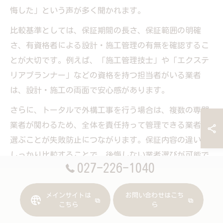
悔した」という声が多く聞かれます。
比較基準としては、保証期間の長さ、保証範囲の明確
さ、有資格者による設計・施工管理の有無を確認するこ
とが大切です。例えば、「施工管理技士」や「エクステ
リアプランナー」などの資格を持つ担当者がいる業者
は、設計・施工の両面で安心感があります。
さらに、トータルで外構工事を行う場合は、複数の専門
業者が関わるため、全体を責任持って管理できる業者を
選ぶことが失敗防止につながります。保証内容の違いを
しっかり比較することで、後悔しない業者選びが可能で
027-226-1040
す。
メインサイトは
お問い合わせはこち
外構工事の契約書で抑えておきたい重要点
こちら
ら
外構工事の契約書には、保証期間や範囲、施工内容、金