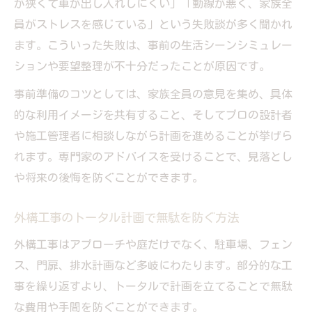
が狭くて車が出し入れしにくい」「動線が悪く、家族全
ト
員がストレスを感じている」という失敗談が多く聞かれ
外構工事で失敗しないための有資格者の選
ます。こういった失敗は、事前の生活シーンシミュレー
び方
ションや要望整理が不十分だったことが原因です。
専門知識豊富な外構工事業者のメリット
事前準備のコツとしては、家族全員の意見を集め、具体
安さ優先の外構工事が招く典型的な失敗例
的な利用イメージを共有すること、そしてプロの設計者
外構工事で安さを優先した失敗事例を解説
や施工管理者に相談しながら計画を進めることが挙げら
安価な外構工事がもたらす品質トラブルと
れます。専門家のアドバイスを受けることで、見落とし
は
や将来の後悔を防ぐことができます。
外構工事の費用重視で後悔するよくある事
例
外構工事のトータル計画で無駄を防ぐ方法
外構工事を安く済ませた方の体験談に学ぶ
外構工事はアプローチや庭だけでなく、駐車場、フェン
コストダウンした外構工事の落とし穴を回
ス、門扉、排水計画など多岐にわたります。部分的な工
避
事を繰り返すより、トータルで計画を立てることで無駄
保証や契約内容で差がつく外構工事の選び方
な費用や手間を防ぐことができます。