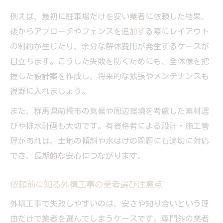
外構工事の保証期間と契約内容の確認方法
例えば、最初に駐車場だけを安い業者に依頼した結果、
外構工事の瑕疵期間は契約前に要確認
後からアプローチやフェンスを追加する際にレイアウト
保証内容で比較する外構工事業者の選定基
の制約が生じたり、余分な解体費用が発生するケースが
準
目立ちます。こうした失敗を防ぐためにも、全体像を把
握した設計案を作成し、将来的な拡張やメンテナンスも
外構工事の契約書で抑えておきたい重要点
視野に入れましょう。
保証付き外構工事で安心を得るためのコツ
また、群馬県前橋市の気候や周辺環境を考慮した素材選
暮らしやすい外構を叶える業者選定術
びや排水計画も大切です。有資格者による設計・施工管
外構工事で快適な暮らしを実現する選び方
理があれば、土地の傾斜や水はけの問題にも適切に対応
外構工事業者の比較で失敗しないチェック
でき、長期的な安心につながります。
法
長く使える外構工事の業者選定ポイント
依頼前に知る外構工事の業者選び注意点
固定資産税にも配慮した外構工事の業者選
外構工事で失敗しやすいのは、安さや知り合いという理
び
由だけで業者を選んでしまうケースです。専門外の業者