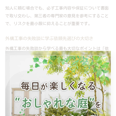
知人に頼む場合でも、必ず工事内容や保証について書面
で取り交わし、第三者の専門家の意見を参考にすること
で、リスクを最小限に抑えることが重要です。
外構工事の失敗談に学ぶ依頼先選びの大切さ
外構工事の失敗談から学べる最も大切なポイントは「依
頼先選びの慎重さ」です。群馬県前橋市でも、安さや身
近さだけで業者を選んだ結果、生活動線の不便さや水は
けの悪さなど、日常生活に支障が出る事例が後を絶ちま
せん。
依頼先を選ぶ際は、外構工事の専門知識を持つ有資格者
の設計者や施工管理者が在籍しているかを確認し、過去
の施工事例や口コミ、保証内容まで総合的にチェックし
ましょう。家族全員の意見をまとめたうえで、具体的な