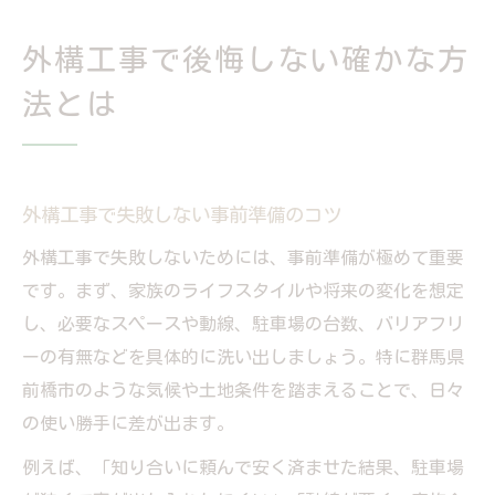
術
外構工事で後悔しない確かな方
知り合い依頼で失敗が起きる落とし穴
法とは
外構工事を知り合いに頼むリスクとは
専門外業者で外構工事失敗する理由
安さだけ重視の外構工事で起こる問題点
外構工事で失敗しない事前準備のコツ
外構工事でよくある知人依頼の落とし穴
外構工事で失敗しないためには、事前準備が極めて重要
外構工事の失敗談に学ぶ依頼先選びの大切
です。まず、家族のライフスタイルや将来の変化を想定
さ
し、必要なスペースや動線、駐車場の台数、バリアフリ
有資格者に任せる外構工事の安心感
ーの有無などを具体的に洗い出しましょう。特に群馬県
有資格者による外構工事の信頼性と実績
前橋市のような気候や土地条件を踏まえることで、日々
外構工事は設計者・施工管理者が重要な理
の使い勝手に差が出ます。
由
例えば、「知り合いに頼んで安く済ませた結果、駐車場
資格保有者が携わる外構工事の安心ポイン