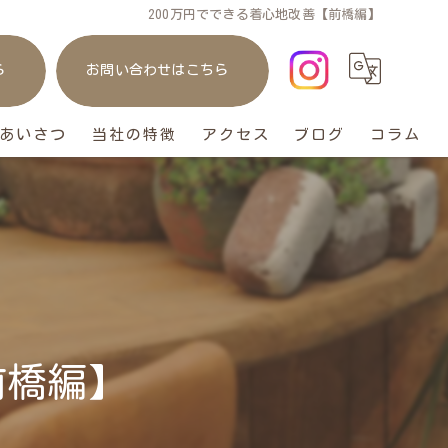
200万円でできる着心地改善【前橋編】
ら
お問い合わせはこちら
あいさつ
当社の特徴
アクセス
ブログ
コラム
庭
リフォーム
ガレージ
おしゃれ
前橋編】
ペット