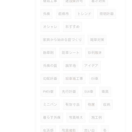
植栽工事
建設業許可
暑さ対策
外構
前橋市
トレンド
照明計画
オシャレ
おすすめ
家具から始める庭づくり
雑草対策
除草剤
防草シート
砂利敷き
外構の質
旗竿地
アイデア
勾配計画
駐車場工事
EV車
PHEV車
先行計画
SUV車
車高
ミニバン
有効寸法
物置
収納
暮らす外構
写真映え
施工例
生活感
写真撮影
思い出
冬