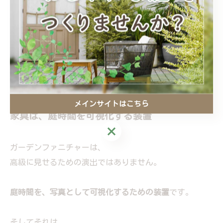
そこに人がいる。
それだけで、
外構は「商品」ではなく、
暮らしの提案
になります。
メインサイトはこちら
家具は、庭時間を可視化する装置
メインサイトはこちら
ガーデンファニチャーは、
高級に見せるための演出ではありません。
庭時間を、写真として可視化するための装置
です。
そしてそれは、