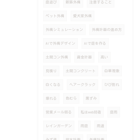
庭遊び
新築外構
注意すること
ペット外構
愛犬家外構
外構シミュレーション
外構計画の進め方
AIで外構デザイン
AIで庭を作る
土間コン外構
資金計画
高い
見積り
土間コンクリート
白華現象
白くなる
ヘアークラック
ひび割れ
壊れる
色むら
黒ずみ
営業メール困る
私はweb弱者
庭雨
レインガーデン
雨庭
雨道
みず道
排水計画
外構計画