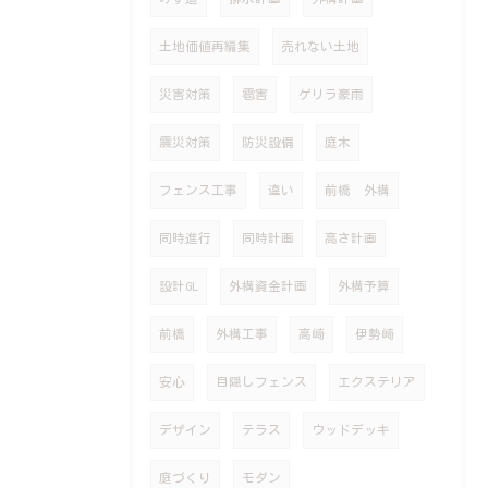
土地価値再編集
売れない土地
災害対策
雹害
ゲリラ豪雨
震災対策
防災設備
庭木
フェンス工事
違い
前橋 外構
同時進行
同時計画
高さ計画
設計GL
外構資金計画
外構予算
前橋
外構工事
高崎
伊勢崎
安心
目隠しフェンス
エクステリア
デザイン
テラス
ウッドデッキ
庭づくり
モダン