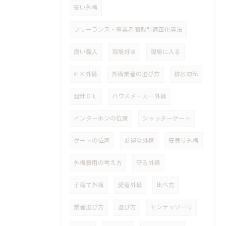
安い外構
フリーランス・事業者間取引適正化等法
良い職人
現場好き
現場に入る
AI×外構
外構業者の選び方
排水勾配
設計ＧＬ
ハウスメーカー外構
インターホンの位置
シャッターゲート
ゲートの位置
お得な外構
安売り外構
外構費用の考え方
守る外構
子育て外構
愛着外構
比べ方
業者選び方
選び方
モンテッソーリ