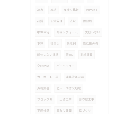
凍害
凍結
見積り比較
設計施工
品質
設計監理
法規
価値観
中古住宅
外構リフォーム
失敗しない
予算
後回し
失敗例
最低限外構
解体しない外構
庭BBQ
動線計画
空間計画
バーベキュー
カーポート工事
建築確認申請
外構業者
防火・準防火地域
ブロック塀
土留工事
ヨウ壁工事
平屋外構
間取り計画
家づくり