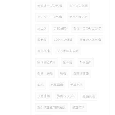
セミオープン外構
オープン外構
セミクローズ外構
使われない庭
人工芝
庭に目的
もう一つのリビング
庭時間
パターン外構
意味のある外構
縁側文化
デッキのある庭
家は寝るだけ
家＋庭
外構設計
外構 失敗
後悔
駐車場計画
勾配
外構費用
予算相場
予算計画
外構トラブル
建設業法
取引適正化関連法制
適正価格