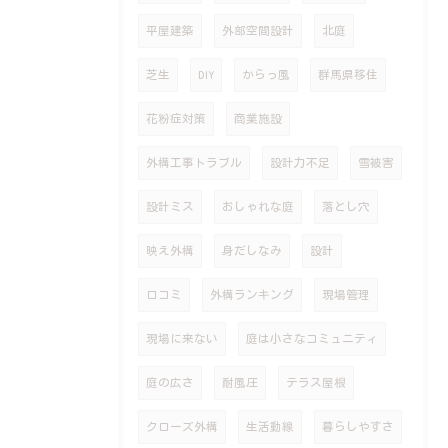
平屋建築
外部空間設計
北庭
芝生
DIY
からっ風
群馬県移住
花粉症対策
商業施設
外構工事トラブル
設計力不足
雪被害
設計ミス
おしゃれな庭
落とし穴
映え外構
身だしなみ
設計
口コミ
外構ランキング
現場管理
現場に来ない
庭は小さなコミュニティ
庭の広さ
耐風圧
テラス屋根
クローズ外構
生活動線
暮らしやすさ