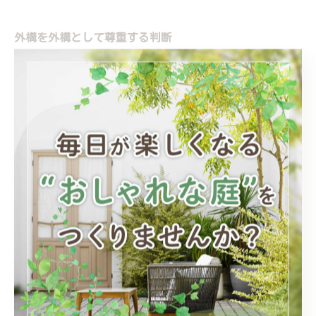
外構を外構として尊重する判断
それが、
・工事品質を守り
・職人を守り
・結果的に施主を守る
ことにつながります。
おわりに｜声を上げないと、現場は変わらない
この問題は、
現場で汗をかいている人ほど声を上げにくい。