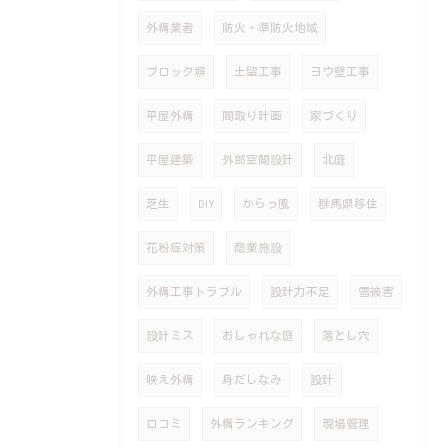
外構業者
防火・準防火地域
ブロック塀
土留工事
ヨウ壁工事
平屋外構
間取り計画
家づくり
平屋建築
外部空間設計
北庭
芝生
DIY
からっ風
群馬県移住
花粉症対策
商業施設
外構工事トラブル
設計力不足
雪被害
設計ミス
おしゃれな庭
落とし穴
映え外構
身だしなみ
設計
口コミ
外構ランキング
現場管理