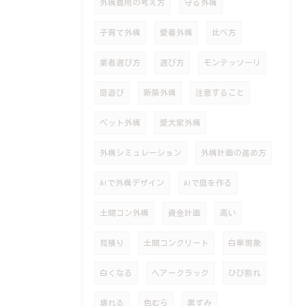
外構費用の考え方
守る外構
子育て外構
愛着外構
比べ方
業者選び方
選び方
モンテッソーリ
庭遊び
新築外構
注意すること
ペット外構
愛犬家外構
外構シミュレーション
外構計画の進め方
AIで外構デザイン
AIで庭を作る
土間コン外構
資金計画
高い
見積り
土間コンクリート
白華現象
白くなる
ヘアークラック
ひび割れ
壊れる
色むら
黒ずみ