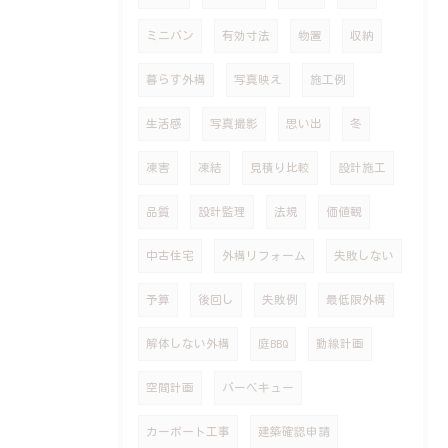
ミニバン
有効寸法
物置
収納
暮らす外構
写真映え
施工例
生活感
写真撮影
思い出
冬
凍害
凍結
見積り比較
設計施工
品質
設計監理
法規
価値観
中古住宅
外構リフォーム
失敗しない
予算
後回し
失敗例
最低限外構
解体しない外構
庭BBQ
動線計画
空間計画
バーベキュー
カーポート工事
建築確認申請