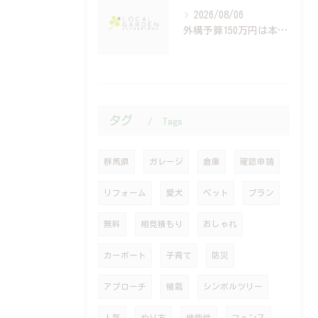
2026/08/06
外構予算150万円は本当？建築費高騰時代の資金計画と住宅ローンの考え方
タグ
Tags
群馬県
ガレージ
倉庫
確認申請
リフォーム
愛犬
ペット
プラン
無料
相見積もり
おしゃれ
カーポート
子育て
防災
アプローチ
植栽
シンボルツリー
人気
やり方
機能性
フェンス