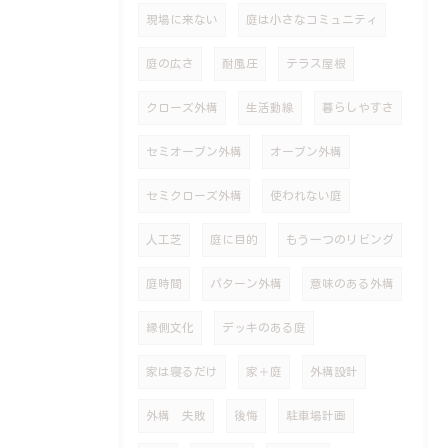
現場に来ない
庭は小さなコミュニティ
庭の広さ
耐風圧
テラス屋根
クローズ外構
生活動線
暮らしやすさ
セミオープン外構
オープン外構
セミクローズ外構
使われない庭
人工芝
庭に目的
もう一つのリビング
庭時間
パターン外構
意味のある外構
縁側文化
デッキのある庭
家は寝るだけ
家＋庭
外構設計
外構 失敗
後悔
駐車場計画