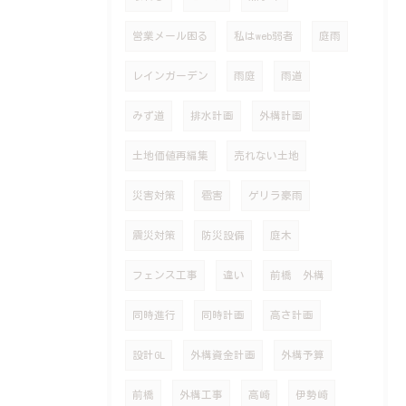
営業メール困る
私はweb弱者
庭雨
レインガーデン
雨庭
雨道
みず道
排水計画
外構計画
土地価値再編集
売れない土地
災害対策
雹害
ゲリラ豪雨
震災対策
防災設備
庭木
フェンス工事
違い
前橋 外構
同時進行
同時計画
高さ計画
設計GL
外構資金計画
外構予算
前橋
外構工事
高崎
伊勢崎