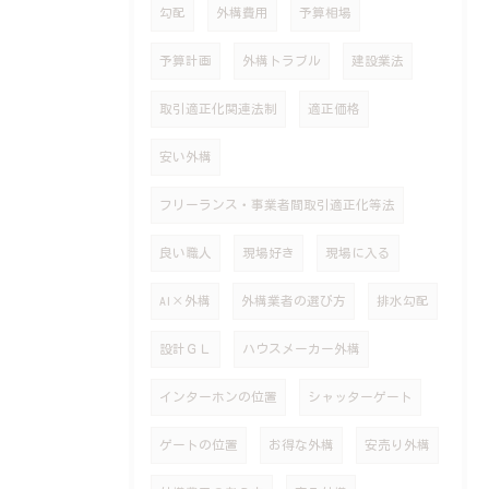
勾配
外構費用
予算相場
予算計画
外構トラブル
建設業法
取引適正化関連法制
適正価格
安い外構
フリーランス・事業者間取引適正化等法
良い職人
現場好き
現場に入る
AI×外構
外構業者の選び方
排水勾配
設計ＧＬ
ハウスメーカー外構
インターホンの位置
シャッターゲート
ゲートの位置
お得な外構
安売り外構