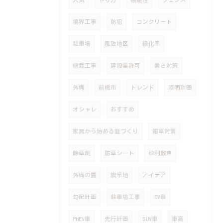
境界工事
防犯
コンクリート
駐車場
風致地区
緑化率
植栽工事
建設業許可
暑さ対策
外構
前橋市
トレンド
照明計画
オシャレ
おすすめ
家具から始める庭づくり
雑草対策
除草剤
防草シート
砂利敷き
外構の質
旗竿地
アイデア
勾配計画
駐車場工事
EV車
PHEV車
先行計画
SUV車
車高