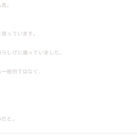
した
。
に残っています。
誇らしげに撮っていました。
も一般的ではなく、
のだと。