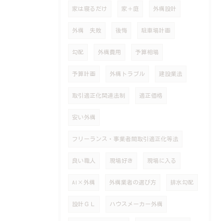
家は寝るだけ
家＋庭
外構設計
外構 失敗
後悔
駐車場計画
勾配
外構費用
予算相場
予算計画
外構トラブル
建設業法
取引適正化関連法制
適正価格
安い外構
フリーランス・事業者間取引適正化等法
良い職人
現場好き
現場に入る
AI×外構
外構業者の選び方
排水勾配
設計ＧＬ
ハウスメーカー外構