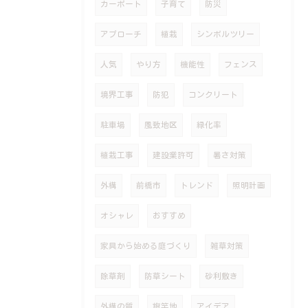
カーポート
子育て
防災
アプローチ
植栽
シンボルツリー
人気
やり方
機能性
フェンス
境界工事
防犯
コンクリート
駐車場
風致地区
緑化率
植栽工事
建設業許可
暑さ対策
外構
前橋市
トレンド
照明計画
オシャレ
おすすめ
家具から始める庭づくり
雑草対策
除草剤
防草シート
砂利敷き
外構の質
旗竿地
アイデア