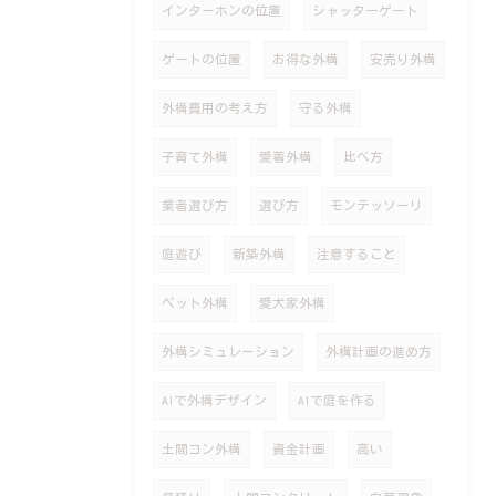
インターホンの位置
シャッターゲート
ゲートの位置
お得な外構
安売り外構
外構費用の考え方
守る外構
子育て外構
愛着外構
比べ方
業者選び方
選び方
モンテッソーリ
庭遊び
新築外構
注意すること
ペット外構
愛犬家外構
外構シミュレーション
外構計画の進め方
AIで外構デザイン
AIで庭を作る
土間コン外構
資金計画
高い