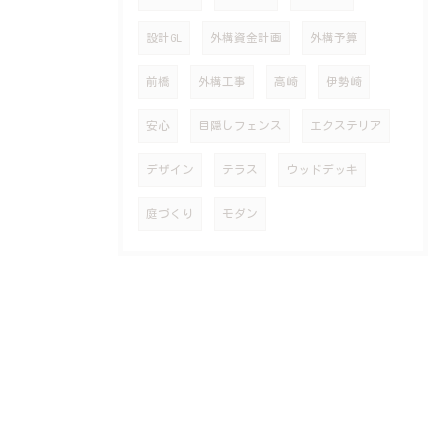
設計GL
外構資金計画
外構予算
前橋
外構工事
高崎
伊勢崎
安心
目隠しフェンス
エクステリア
デザイン
テラス
ウッドデッキ
庭づくり
モダン