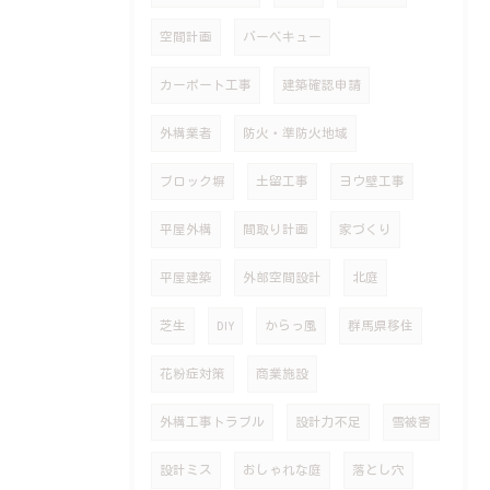
空間計画
バーベキュー
カーポート工事
建築確認申請
外構業者
防火・準防火地域
ブロック塀
土留工事
ヨウ壁工事
平屋外構
間取り計画
家づくり
平屋建築
外部空間設計
北庭
芝生
DIY
からっ風
群馬県移住
花粉症対策
商業施設
外構工事トラブル
設計力不足
雪被害
設計ミス
おしゃれな庭
落とし穴