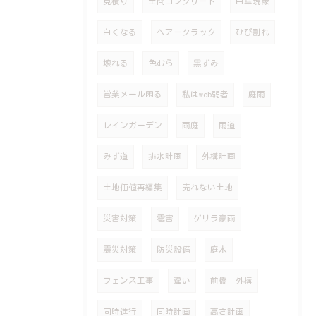
見積り
土間コンクリート
白華現象
白くなる
ヘアークラック
ひび割れ
壊れる
色むら
黒ずみ
営業メール困る
私はweb弱者
庭雨
レインガーデン
雨庭
雨道
みず道
排水計画
外構計画
土地価値再編集
売れない土地
災害対策
雹害
ゲリラ豪雨
震災対策
防災設備
庭木
フェンス工事
違い
前橋 外構
同時進行
同時計画
高さ計画