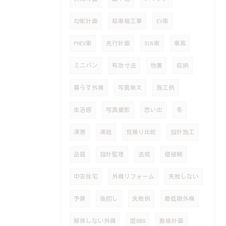
勾配計画
駐車場工事
EV車
PHEV車
先行計画
SUV車
車高
ミニバン
有効寸法
物置
収納
暮らす外構
写真映え
施工例
生活感
写真撮影
思い出
冬
凍害
凍結
見積り比較
設計施工
品質
設計監理
法規
価値観
中古住宅
外構リフォーム
失敗しない
予算
後回し
失敗例
最低限外構
解体しない外構
庭BBQ
動線計画