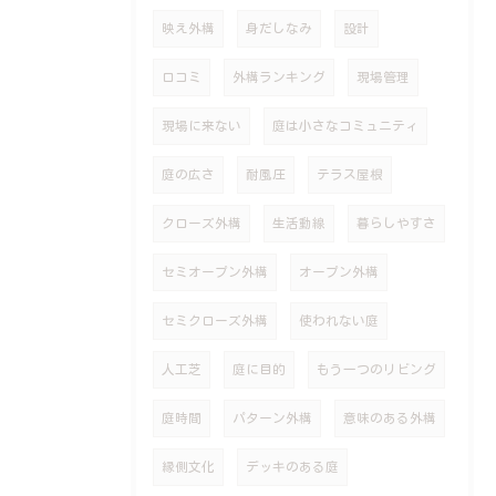
映え外構
身だしなみ
設計
口コミ
外構ランキング
現場管理
現場に来ない
庭は小さなコミュニティ
庭の広さ
耐風圧
テラス屋根
クローズ外構
生活動線
暮らしやすさ
セミオープン外構
オープン外構
セミクローズ外構
使われない庭
人工芝
庭に目的
もう一つのリビング
庭時間
パターン外構
意味のある外構
縁側文化
デッキのある庭