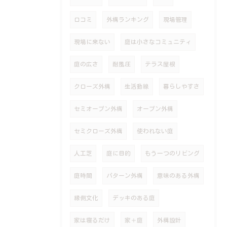
口コミ
外構ランキング
現場管理
現場に来ない
庭は小さなコミュニティ
庭の広さ
耐風圧
テラス屋根
クローズ外構
生活動線
暮らしやすさ
セミオープン外構
オープン外構
セミクローズ外構
使われない庭
人工芝
庭に目的
もう一つのリビング
庭時間
パターン外構
意味のある外構
縁側文化
デッキのある庭
家は寝るだけ
家＋庭
外構設計