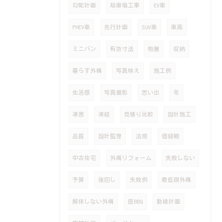
勾配計画
駐車場工事
EV車
PHEV車
先行計画
SUV車
車高
ミニバン
有効寸法
物置
収納
暮らす外構
写真映え
施工例
生活感
写真撮影
思い出
冬
凍害
凍結
見積り比較
設計施工
品質
設計監理
法規
価値観
中古住宅
外構リフォーム
失敗しない
予算
後回し
失敗例
最低限外構
解体しない外構
庭BBQ
動線計画