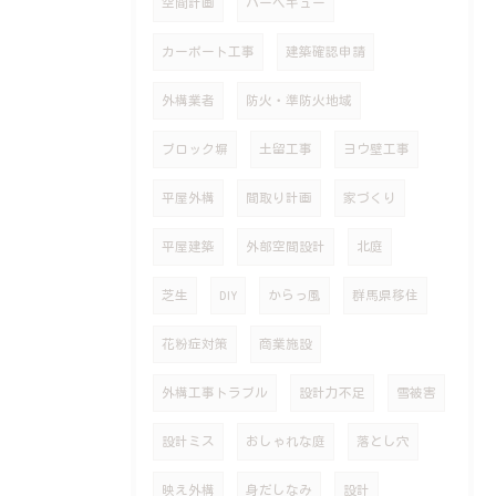
空間計画
バーベキュー
カーポート工事
建築確認申請
外構業者
防火・準防火地域
ブロック塀
土留工事
ヨウ壁工事
平屋外構
間取り計画
家づくり
平屋建築
外部空間設計
北庭
芝生
DIY
からっ風
群馬県移住
花粉症対策
商業施設
外構工事トラブル
設計力不足
雪被害
設計ミス
おしゃれな庭
落とし穴
映え外構
身だしなみ
設計