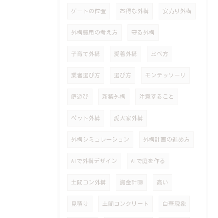
ゲートの位置
お得な外構
安売り外構
外構費用の考え方
守る外構
子育て外構
愛着外構
比べ方
業者選び方
選び方
モンテッソーリ
庭遊び
新築外構
注意すること
ペット外構
愛犬家外構
外構シミュレーション
外構計画の進め方
AIで外構デザイン
AIで庭を作る
土間コン外構
資金計画
高い
見積り
土間コンクリート
白華現象