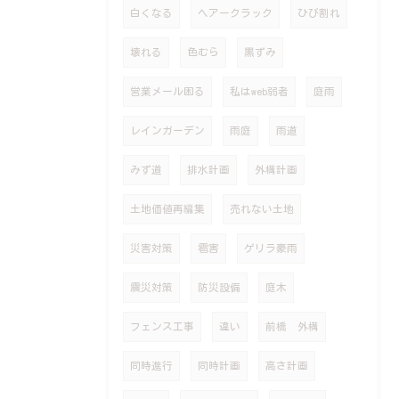
白くなる
ヘアークラック
ひび割れ
壊れる
色むら
黒ずみ
営業メール困る
私はweb弱者
庭雨
レインガーデン
雨庭
雨道
みず道
排水計画
外構計画
土地価値再編集
売れない土地
災害対策
雹害
ゲリラ豪雨
震災対策
防災設備
庭木
フェンス工事
違い
前橋 外構
同時進行
同時計画
高さ計画