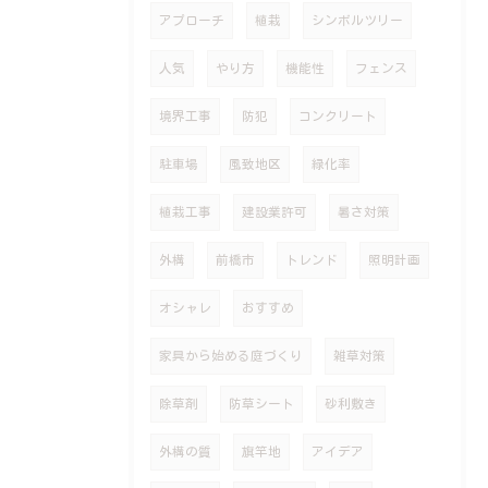
アプローチ
植栽
シンボルツリー
人気
やり方
機能性
フェンス
境界工事
防犯
コンクリート
駐車場
風致地区
緑化率
植栽工事
建設業許可
暑さ対策
外構
前橋市
トレンド
照明計画
オシャレ
おすすめ
家具から始める庭づくり
雑草対策
除草剤
防草シート
砂利敷き
外構の質
旗竿地
アイデア