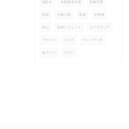
設計GL
外構資金計画
外構予算
前橋
外構工事
高崎
伊勢崎
安心
目隠しフェンス
エクステリア
デザイン
テラス
ウッドデッキ
庭づくり
モダン