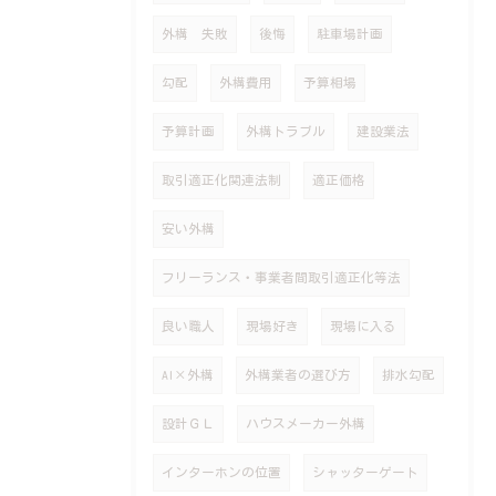
外構 失敗
後悔
駐車場計画
勾配
外構費用
予算相場
予算計画
外構トラブル
建設業法
取引適正化関連法制
適正価格
安い外構
フリーランス・事業者間取引適正化等法
良い職人
現場好き
現場に入る
AI×外構
外構業者の選び方
排水勾配
設計ＧＬ
ハウスメーカー外構
インターホンの位置
シャッターゲート