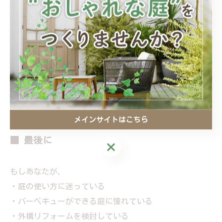
外構工事も同じです。
完成してからが、本当のスタート。
住むほどに、使うほどに、
味わいが増していく。
私たちは、
そんな外構をつくり続けています。
メインサイトはこちら
■ 最後に
メインサイトはこちら
もしあなたが、
・庭の使い方に迷っている
・バーベキューができる庭に憧れている
・外構リフォームを検討している