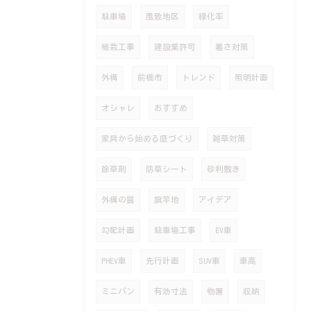
駐車場
風致地区
緑化率
植栽工事
建設業許可
暑さ対策
外構
前橋市
トレンド
照明計画
オシャレ
おすすめ
家具から始める庭づくり
雑草対策
除草剤
防草シート
砂利敷き
外構の質
旗竿地
アイデア
勾配計画
駐車場工事
EV車
PHEV車
先行計画
SUV車
車高
ミニバン
有効寸法
物置
収納