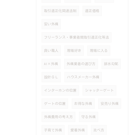
取引適正化関連法制
適正価格
安い外構
フリーランス・事業者間取引適正化等法
良い職人
現場好き
現場に入る
AI×外構
外構業者の選び方
排水勾配
設計ＧＬ
ハウスメーカー外構
インターホンの位置
シャッターゲート
ゲートの位置
お得な外構
安売り外構
外構費用の考え方
守る外構
子育て外構
愛着外構
比べ方