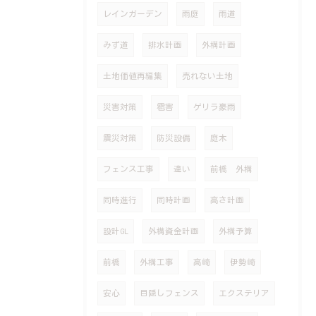
レインガーデン
雨庭
雨道
みず道
排水計画
外構計画
土地価値再編集
売れない土地
災害対策
雹害
ゲリラ豪雨
震災対策
防災設備
庭木
フェンス工事
違い
前橋 外構
同時進行
同時計画
高さ計画
設計GL
外構資金計画
外構予算
前橋
外構工事
高崎
伊勢崎
安心
目隠しフェンス
エクステリア