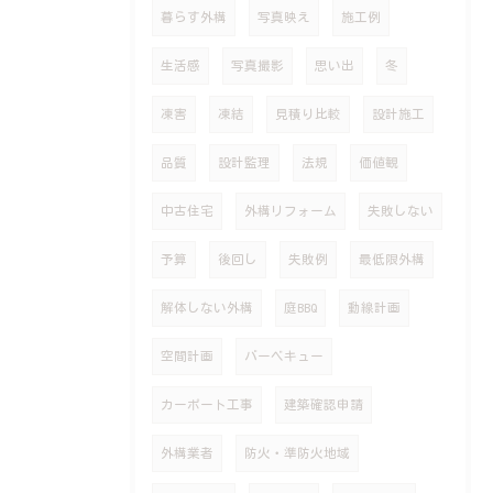
暮らす外構
写真映え
施工例
生活感
写真撮影
思い出
冬
凍害
凍結
見積り比較
設計施工
品質
設計監理
法規
価値観
中古住宅
外構リフォーム
失敗しない
予算
後回し
失敗例
最低限外構
解体しない外構
庭BBQ
動線計画
空間計画
バーベキュー
カーポート工事
建築確認申請
外構業者
防火・準防火地域