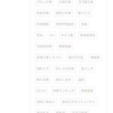
ブロック塀
土留工事
ヨウ壁工事
平屋外構
間取り計画
家づくり
平屋建築
外部空間設計
北庭
芝生
DIY
からっ風
群馬県移住
花粉症対策
商業施設
外構工事トラブル
設計力不足
雪被害
設計ミス
おしゃれな庭
落とし穴
映え外構
身だしなみ
設計
口コミ
外構ランキング
現場管理
現場に来ない
庭は小さなコミュニティ
庭の広さ
耐風圧
テラス屋根