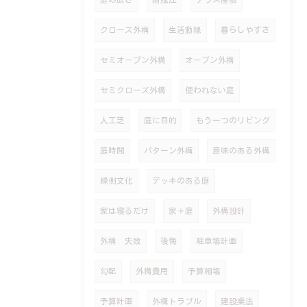
クローズ外構
生活動線
暮らしやすさ
セミオープン外構
オープン外構
セミクローズ外構
使われない庭
人工芝
庭に目的
もう一つのリビング
庭時間
パターン外構
意味のある外構
縁側文化
デッキのある庭
家は寝るだけ
家＋庭
外構設計
外構 失敗
後悔
駐車場計画
勾配
外構費用
予算相場
予算計画
外構トラブル
建設業法