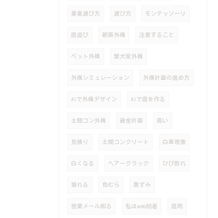
業者選び方
選び方
モンテッソーリ
庭遊び
新築外構
注意すること
ペット外構
愛犬家外構
外構シミュレーション
外構計画の進め方
AIで外構デザイン
AIで庭を作る
土間コン外構
資金計画
高い
見積り
土間コンクリート
白華現象
白くなる
ヘアークラック
ひび割れ
壊れる
色むら
黒ずみ
営業メール困る
私はweb弱者
庭雨