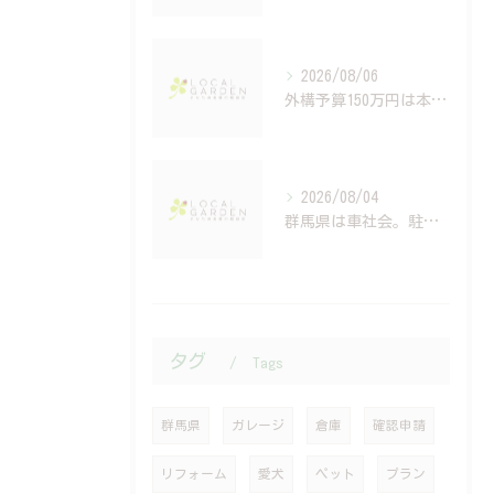
2026/08/06
外構予算150万円は本当？建築費高騰時代の資金計画と住宅ローンの考え方
2026/08/04
群馬県は車社会。駐車場設計で後悔する人の共通点
タグ
Tags
群馬県
ガレージ
倉庫
確認申請
リフォーム
愛犬
ペット
プラン