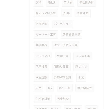
予算
後回し
失敗例
最低限外構
解体しない外構
庭BBQ
動線計画
空間計画
バーベキュー
カーポート工事
建築確認申請
外構業者
防火・準防火地域
ブロック塀
土留工事
ヨウ壁工事
平屋外構
間取り計画
家づくり
平屋建築
外部空間設計
北庭
芝生
DIY
からっ風
群馬県移住
花粉症対策
商業施設