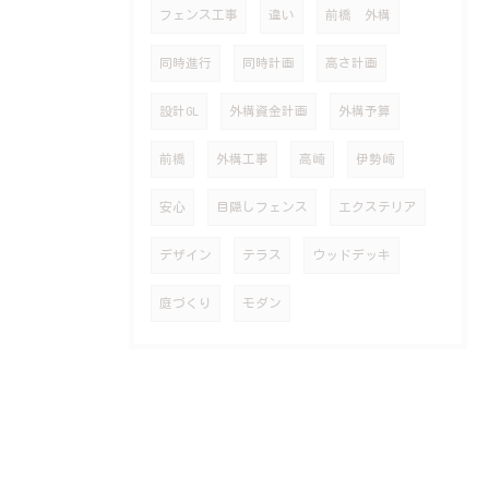
フェンス工事
違い
前橋 外構
同時進行
同時計画
高さ計画
設計GL
外構資金計画
外構予算
前橋
外構工事
高崎
伊勢崎
安心
目隠しフェンス
エクステリア
デザイン
テラス
ウッドデッキ
庭づくり
モダン