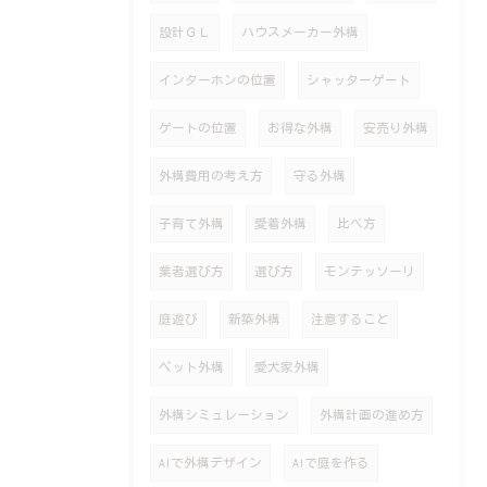
設計ＧＬ
ハウスメーカー外構
インターホンの位置
シャッターゲート
ゲートの位置
お得な外構
安売り外構
外構費用の考え方
守る外構
子育て外構
愛着外構
比べ方
業者選び方
選び方
モンテッソーリ
庭遊び
新築外構
注意すること
ペット外構
愛犬家外構
外構シミュレーション
外構計画の進め方
AIで外構デザイン
AIで庭を作る