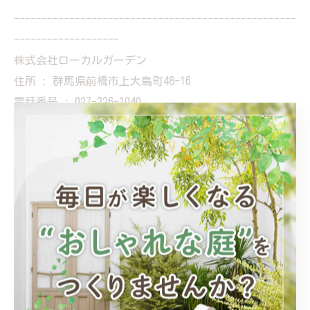
---------------------------------------------------
-------------------
株式会社ローカルガーデン
住所 : 群馬県前橋市上大島町48-16
電話番号 : 027-226-1040
前橋で理想の庭づくりをお手伝い
前橋でリフォームのご相談
前橋でおしゃれな空間を演出
---------------------------------------------------
-------------------