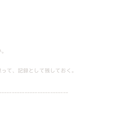
い。
思って、記録として残しておく。
---------------------------