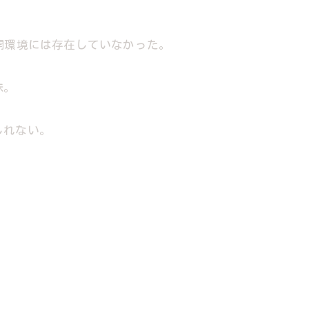
開環境には存在していなかった。
昧。
。
しれない。
、