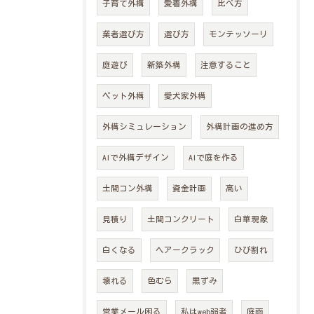
子育て外構
愛着外構
比べ方
業者選び方
選び方
モンテッソーリ
庭遊び
新築外構
注意すること
ペット外構
愛犬家外構
外構シミュレーション
外構計画の進め方
AIで外構デザイン
AIで庭を作る
土間コン外構
資金計画
高い
見積り
土間コンクリート
白華現象
白くなる
ヘアークラック
ひび割れ
壊れる
色むら
黒ずみ
営業メール困る
私はweb弱者
庭雨