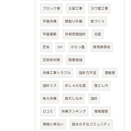
ブロック塀
土留工事
ヨウ壁工事
平屋外構
間取り計画
家づくり
平屋建築
外部空間設計
北庭
芝生
DIY
からっ風
群馬県移住
花粉症対策
商業施設
外構工事トラブル
設計力不足
雪被害
設計ミス
おしゃれな庭
落とし穴
映え外構
身だしなみ
設計
口コミ
外構ランキング
現場管理
現場に来ない
庭は小さなコミュニティ