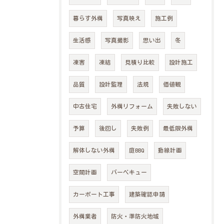
暮らす外構
写真映え
施工例
生活感
写真撮影
思い出
冬
凍害
凍結
見積り比較
設計施工
品質
設計監理
法規
価値観
中古住宅
外構リフォーム
失敗しない
メインサイトはこちら
メインサイトはこちら
予算
後回し
失敗例
最低限外構
解体しない外構
庭BBQ
動線計画
空間計画
バーベキュー
カーポート工事
建築確認申請
外構業者
防火・準防火地域