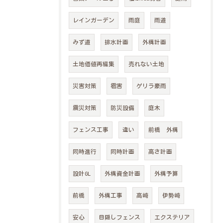
レインガーデン
雨庭
雨道
みず道
排水計画
外構計画
土地価値再編集
売れない土地
災害対策
雹害
ゲリラ豪雨
震災対策
防災設備
庭木
フェンス工事
違い
前橋 外構
同時進行
同時計画
高さ計画
設計GL
外構資金計画
外構予算
前橋
外構工事
高崎
伊勢崎
安心
目隠しフェンス
エクステリア