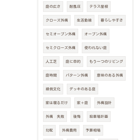
庭の広さ
耐風圧
テラス屋根
クローズ外構
生活動線
暮らしやすさ
セミオープン外構
オープン外構
セミクローズ外構
使われない庭
人工芝
庭に目的
もう一つのリビング
庭時間
パターン外構
意味のある外構
縁側文化
デッキのある庭
家は寝るだけ
家＋庭
外構設計
外構 失敗
後悔
駐車場計画
勾配
外構費用
予算相場