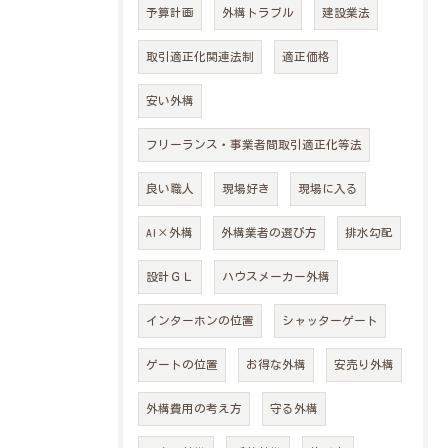
予算計画
外構トラブル
建設業法
取引適正化関連法制
適正価格
安い外構
フリーランス・事業者間取引適正化等法
良い職人
現場好き
現場に入る
AI×外構
外構業者の選び方
排水勾配
設計ＧＬ
ハウスメーカー外構
インターホンの位置
シャッターゲート
ゲートの位置
お得な外構
安売り外構
外構費用の考え方
守る外構