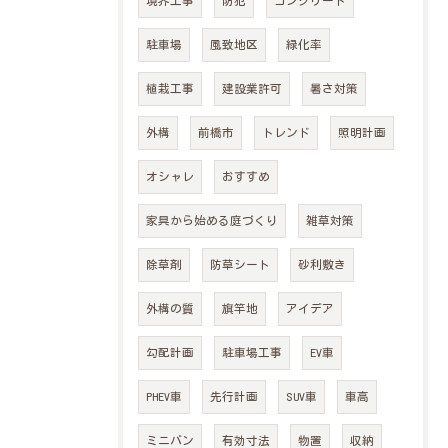
境界工事
防犯
コンクリート
駐車場
風致地区
緑化率
植栽工事
建設業許可
暑さ対策
外構
前橋市
トレンド
照明計画
オシャレ
おすすめ
家具から始める庭づくり
雑草対策
除草剤
防草シート
砂利敷き
外構の質
旗竿地
アイデア
勾配計画
駐車場工事
EV車
PHEV車
先行計画
SUV車
車高
ミニバン
有効寸法
物置
収納