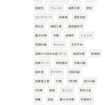
機能性
フェンス
境界工事
防犯
コンクリート
駐車場
風致地区
緑化率
植栽工事
建設業許可
暑さ対策
外構
前橋市
トレンド
照明計画
オシャレ
おすすめ
家具から始める庭づくり
雑草対策
除草剤
防草シート
砂利敷き
外構の質
旗竿地
アイデア
勾配計画
駐車場工事
EV車
PHEV車
先行計画
SUV車
車高
ミニバン
有効寸法
物置
収納
暮らす外構
写真映え