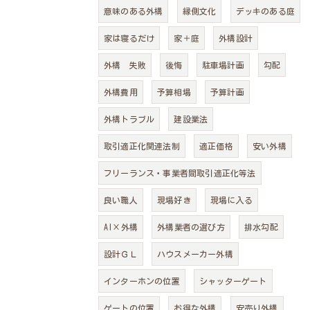
意味のある外構
縁側文化
デッキのある庭
家は寝るだけ
家＋庭
外構設計
外構 失敗
後悔
駐車場計画
勾配
外構費用
予算相場
予算計画
外構トラブル
建設業法
取引適正化関連法制
適正価格
安い外構
フリーランス・事業者間取引適正化等法
良い職人
現場好き
現場に入る
AI×外構
外構業者の選び方
排水勾配
設計ＧＬ
ハウスメーカー外構
インターホンの位置
シャッターゲート
ゲートの位置
お得な外構
安売り外構