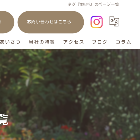
タグ『#無料』のページ一覧
ら
お問い合わせはこちら
あいさつ
当社の特徴
アクセス
ブログ
コラム
庭
リフォーム
ガレージ
おしゃれ
覧
ペット