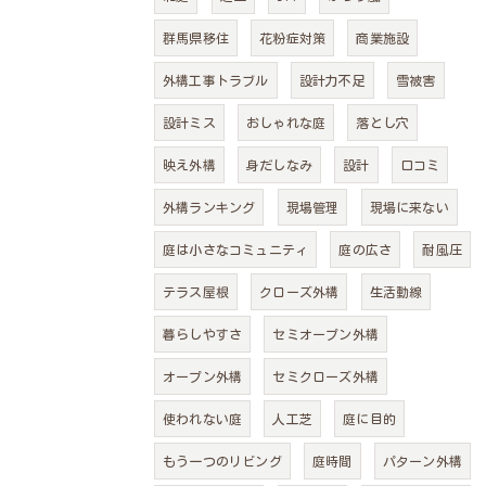
群馬県移住
花粉症対策
商業施設
外構工事トラブル
設計力不足
雪被害
設計ミス
おしゃれな庭
落とし穴
映え外構
身だしなみ
設計
口コミ
外構ランキング
現場管理
現場に来ない
庭は小さなコミュニティ
庭の広さ
耐風圧
テラス屋根
クローズ外構
生活動線
暮らしやすさ
セミオープン外構
オープン外構
セミクローズ外構
使われない庭
人工芝
庭に目的
もう一つのリビング
庭時間
パターン外構