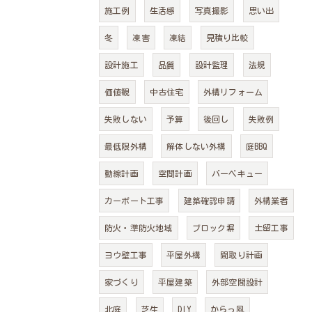
施工例
生活感
写真撮影
思い出
冬
凍害
凍結
見積り比較
設計施工
品質
設計監理
法規
価値観
中古住宅
外構リフォーム
失敗しない
予算
後回し
失敗例
最低限外構
解体しない外構
庭BBQ
動線計画
空間計画
バーベキュー
カーポート工事
建築確認申請
外構業者
防火・準防火地域
ブロック塀
土留工事
ヨウ壁工事
平屋外構
間取り計画
家づくり
平屋建築
外部空間設計
北庭
芝生
DIY
からっ風