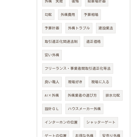
外構 失敗
後悔
駐車場計画
勾配
外構費用
予算相場
予算計画
外構トラブル
建設業法
メインサイトはこちら
取引適正化関連法制
適正価格
安い外構
フリーランス・事業者間取引適正化等法
良い職人
現場好き
現場に入る
AI×外構
外構業者の選び方
排水勾配
設計ＧＬ
ハウスメーカー外構
インターホンの位置
シャッターゲート
ゲートの位置
お得な外構
安売り外構