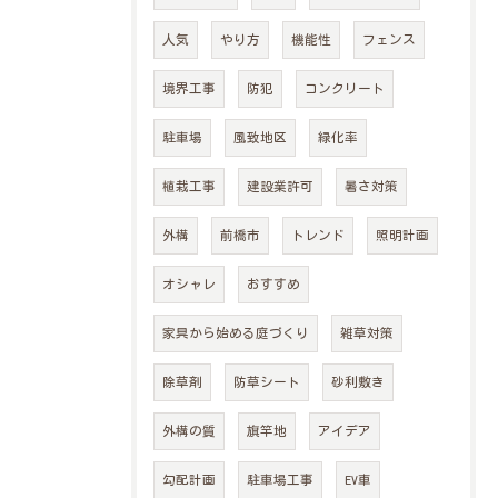
人気
やり方
機能性
フェンス
境界工事
防犯
コンクリート
駐車場
風致地区
緑化率
植栽工事
建設業許可
暑さ対策
外構
前橋市
トレンド
照明計画
オシャレ
おすすめ
家具から始める庭づくり
雑草対策
除草剤
防草シート
砂利敷き
外構の質
旗竿地
アイデア
勾配計画
駐車場工事
EV車