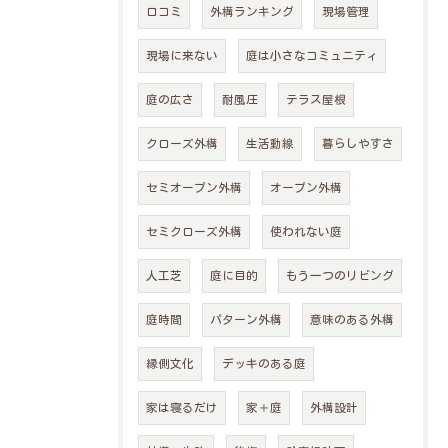
口コミ
外構ランキング
現場管理
現場に来ない
庭は小さなコミュニティ
庭の広さ
耐風圧
テラス屋根
クローズ外構
生活動線
暮らしやすさ
セミオープン外構
オープン外構
セミクローズ外構
使われない庭
人工芝
庭に目的
もう一つのリビング
庭時間
パターン外構
意味のある外構
縁側文化
デッキのある庭
家は寝るだけ
家＋庭
外構設計