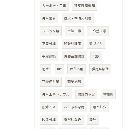
カーポート工事
建築確認申請
外構業者
防火・準防火地域
ブロック塀
土留工事
ヨウ壁工事
平屋外構
間取り計画
家づくり
平屋建築
外部空間設計
北庭
芝生
DIY
からっ風
群馬県移住
花粉症対策
商業施設
外構工事トラブル
設計力不足
雪被害
設計ミス
おしゃれな庭
落とし穴
映え外構
身だしなみ
設計