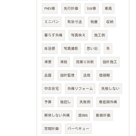
PHEV車
先行計画
SUV車
車高
ミニバン
有効寸法
物置
収納
暮らす外構
写真映え
施工例
生活感
写真撮影
思い出
冬
凍害
凍結
見積り比較
設計施工
品質
設計監理
法規
価値観
中古住宅
外構リフォーム
失敗しない
予算
後回し
失敗例
最低限外構
解体しない外構
庭BBQ
動線計画
空間計画
バーベキュー