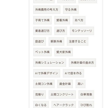
外構費用の考え方
守る外構
子育て外構
愛着外構
比べ方
業者選び方
選び方
モンテッソーリ
庭遊び
新築外構
注意すること
ペット外構
愛犬家外構
外構シミュレーション
外構計画の進め方
AIで外構デザイン
AIで庭を作る
土間コン外構
資金計画
高い
見積り
土間コンクリート
白華現象
白くなる
ヘアークラック
ひび割れ