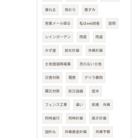
壊れる
色むら
黒ずみ
営業メール困る
私はweb弱者
庭雨
レインガーデン
雨庭
雨道
みず道
排水計画
外構計画
土地価値再編集
売れない土地
災害対策
雹害
ゲリラ豪雨
震災対策
防災設備
庭木
フェンス工事
違い
前橋 外構
同時進行
同時計画
高さ計画
設計GL
外構資金計画
外構予算