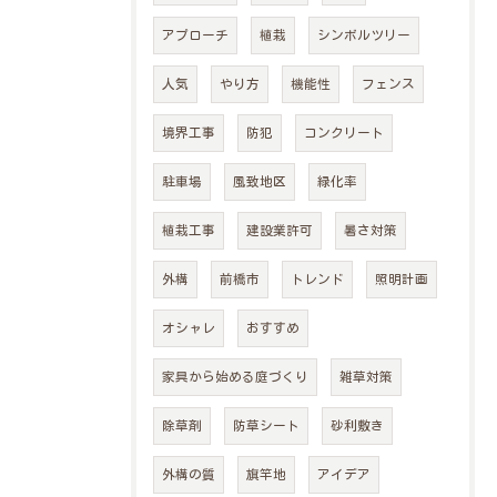
アプローチ
植栽
シンボルツリー
人気
やり方
機能性
フェンス
境界工事
防犯
コンクリート
駐車場
風致地区
緑化率
植栽工事
建設業許可
暑さ対策
外構
前橋市
トレンド
照明計画
オシャレ
おすすめ
家具から始める庭づくり
雑草対策
除草剤
防草シート
砂利敷き
外構の質
旗竿地
アイデア