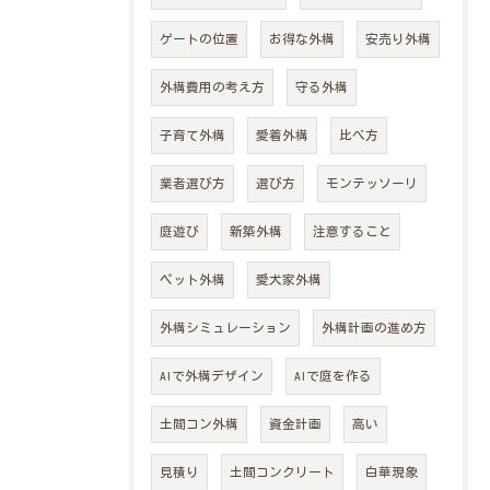
ゲートの位置
お得な外構
安売り外構
外構費用の考え方
守る外構
子育て外構
愛着外構
比べ方
業者選び方
選び方
モンテッソーリ
庭遊び
新築外構
注意すること
ペット外構
愛犬家外構
外構シミュレーション
外構計画の進め方
AIで外構デザイン
AIで庭を作る
土間コン外構
資金計画
高い
見積り
土間コンクリート
白華現象