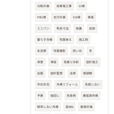
勾配計画
駐車場工事
EV車
PHEV車
先行計画
SUV車
車高
ミニバン
有効寸法
物置
収納
暮らす外構
写真映え
施工例
生活感
写真撮影
思い出
冬
凍害
凍結
見積り比較
設計施工
品質
設計監理
法規
価値観
中古住宅
外構リフォーム
失敗しない
予算
後回し
失敗例
最低限外構
解体しない外構
庭BBQ
動線計画