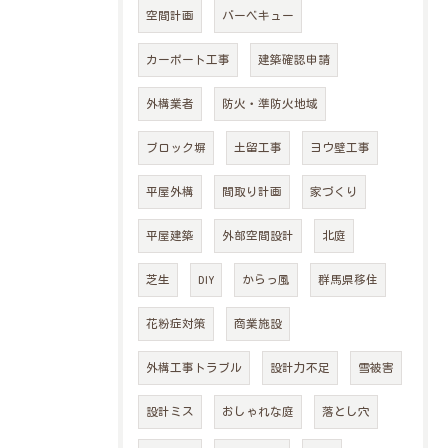
空間計画
バーベキュー
カーポート工事
建築確認申請
外構業者
防火・準防火地域
ブロック塀
土留工事
ヨウ壁工事
平屋外構
間取り計画
家づくり
平屋建築
外部空間設計
北庭
芝生
DIY
からっ風
群馬県移住
花粉症対策
商業施設
外構工事トラブル
設計力不足
雪被害
設計ミス
おしゃれな庭
落とし穴