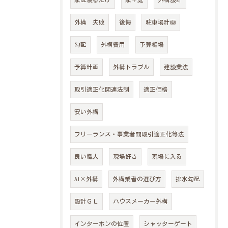
外構 失敗
後悔
駐車場計画
勾配
外構費用
予算相場
予算計画
外構トラブル
建設業法
メインサイトはこちら
取引適正化関連法制
適正価格
安い外構
フリーランス・事業者間取引適正化等法
良い職人
現場好き
現場に入る
AI×外構
外構業者の選び方
排水勾配
設計ＧＬ
ハウスメーカー外構
インターホンの位置
シャッターゲート