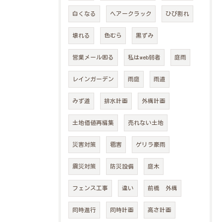
白くなる
ヘアークラック
ひび割れ
壊れる
色むら
黒ずみ
営業メール困る
私はweb弱者
庭雨
レインガーデン
雨庭
雨道
みず道
排水計画
外構計画
土地価値再編集
売れない土地
災害対策
雹害
ゲリラ豪雨
震災対策
防災設備
庭木
フェンス工事
違い
前橋 外構
同時進行
同時計画
高さ計画