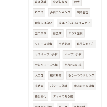
映え外構
身だしなみ
設計
口コミ
外構ランキング
現場管理
現場に来ない
庭は小さなコミュニティ
庭の広さ
耐風圧
テラス屋根
クローズ外構
生活動線
暮らしやすさ
セミオープン外構
オープン外構
セミクローズ外構
使われない庭
人工芝
庭に目的
もう一つのリビング
庭時間
パターン外構
意味のある外構
縁側文化
デッキのある庭
家は寝るだけ
家＋庭
外構設計