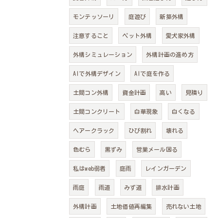
モンテッソーリ
庭遊び
新築外構
注意すること
ペット外構
愛犬家外構
外構シミュレーション
外構計画の進め方
AIで外構デザイン
AIで庭を作る
土間コン外構
資金計画
高い
見積り
土間コンクリート
白華現象
白くなる
ヘアークラック
ひび割れ
壊れる
色むら
黒ずみ
営業メール困る
私はweb弱者
庭雨
レインガーデン
雨庭
雨道
みず道
排水計画
外構計画
土地価値再編集
売れない土地