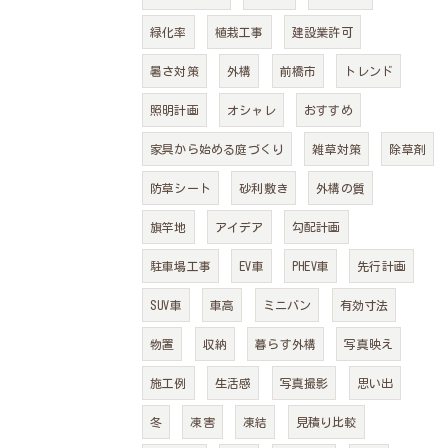
緑化率
植栽工事
建設業許可
暑さ対策
外構
前橋市
トレンド
照明計画
オシャレ
おすすめ
家具から始める庭づくり
雑草対策
除草剤
防草シート
砂利敷き
外構の質
旗竿地
アイデア
勾配計画
駐車場工事
EV車
PHEV車
先行計画
SUV車
車高
ミニバン
有効寸法
物置
収納
暮らす外構
写真映え
施工例
生活感
写真撮影
思い出
冬
凍害
凍結
見積り比較