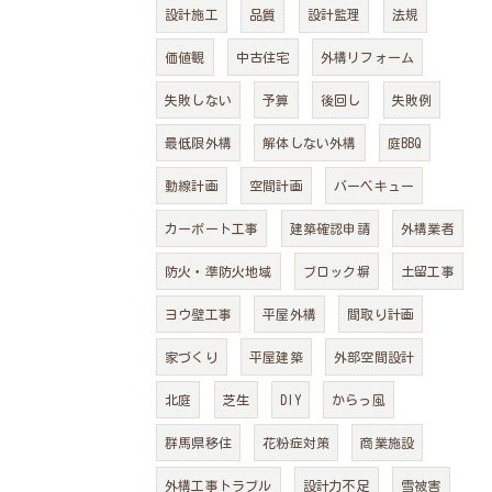
設計施工
品質
設計監理
法規
価値観
中古住宅
外構リフォーム
失敗しない
予算
後回し
失敗例
最低限外構
解体しない外構
庭BBQ
動線計画
空間計画
バーベキュー
カーポート工事
建築確認申請
外構業者
防火・準防火地域
ブロック塀
土留工事
ヨウ壁工事
平屋外構
間取り計画
家づくり
平屋建築
外部空間設計
北庭
芝生
DIY
からっ風
群馬県移住
花粉症対策
商業施設
外構工事トラブル
設計力不足
雪被害