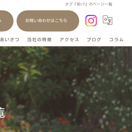
タグ『#DIY』のページ一覧
ら
お問い合わせはこちら
あいさつ
当社の特徴
アクセス
ブログ
コラム
庭
リフォーム
ガレージ
おしゃれ
覧
ペット