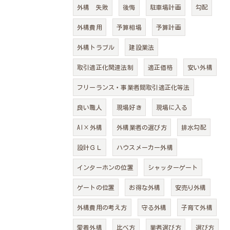
外構 失敗
後悔
駐車場計画
勾配
外構費用
予算相場
予算計画
外構トラブル
建設業法
取引適正化関連法制
適正価格
安い外構
フリーランス・事業者間取引適正化等法
良い職人
現場好き
現場に入る
AI×外構
外構業者の選び方
排水勾配
設計ＧＬ
ハウスメーカー外構
インターホンの位置
シャッターゲート
ゲートの位置
お得な外構
安売り外構
外構費用の考え方
守る外構
子育て外構
愛着外構
比べ方
業者選び方
選び方