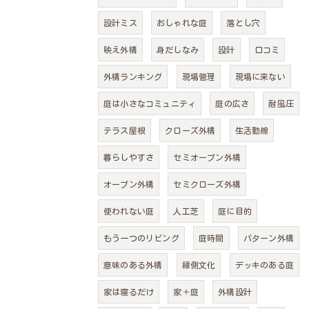
設計ミス
おしゃれな庭
落とし穴
映え外構
身だしなみ
設計
口コミ
外構ランキング
現場管理
現場に来ない
庭は小さなコミュニティ
庭の広さ
耐風圧
テラス屋根
クローズ外構
生活動線
暮らしやすさ
セミオープン外構
オープン外構
セミクローズ外構
使われない庭
人工芝
庭に目的
もう一つのリビング
庭時間
パターン外構
意味のある外構
縁側文化
デッキのある庭
家は寝るだけ
家＋庭
外構設計