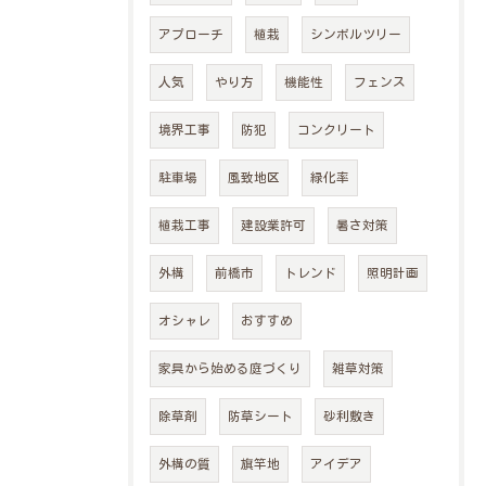
アプローチ
植栽
シンボルツリー
人気
やり方
機能性
フェンス
境界工事
防犯
コンクリート
駐車場
風致地区
緑化率
植栽工事
建設業許可
暑さ対策
外構
前橋市
トレンド
照明計画
オシャレ
おすすめ
家具から始める庭づくり
雑草対策
除草剤
防草シート
砂利敷き
外構の質
旗竿地
アイデア