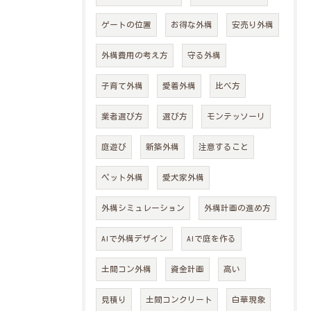
ゲートの位置
お得な外構
安売り外構
外構費用の考え方
守る外構
子育て外構
愛着外構
比べ方
業者選び方
選び方
モンテッソーリ
庭遊び
新築外構
注意すること
ペット外構
愛犬家外構
外構シミュレーション
外構計画の進め方
AIで外構デザイン
AIで庭を作る
土間コン外構
資金計画
高い
見積り
土間コンクリート
白華現象