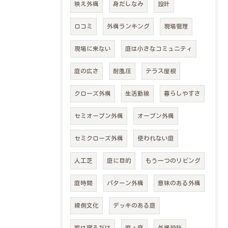
映え外構
身だしなみ
設計
口コミ
外構ランキング
現場管理
現場に来ない
庭は小さなコミュニティ
庭の広さ
耐風圧
テラス屋根
クローズ外構
生活動線
暮らしやすさ
セミオープン外構
オープン外構
セミクローズ外構
使われない庭
人工芝
庭に目的
もう一つのリビング
庭時間
パターン外構
意味のある外構
縁側文化
デッキのある庭
家は寝るだけ
家＋庭
外構設計