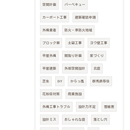
空間計画
バーベキュー
カーポート工事
建築確認申請
外構業者
防火・準防火地域
ブロック塀
土留工事
ヨウ壁工事
平屋外構
間取り計画
家づくり
平屋建築
外部空間設計
北庭
芝生
DIY
からっ風
群馬県移住
花粉症対策
商業施設
外構工事トラブル
設計力不足
雪被害
設計ミス
おしゃれな庭
落とし穴