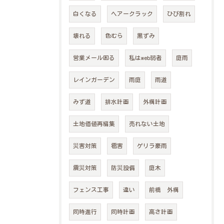
白くなる
ヘアークラック
ひび割れ
壊れる
色むら
黒ずみ
営業メール困る
私はweb弱者
庭雨
レインガーデン
雨庭
雨道
みず道
排水計画
外構計画
土地価値再編集
売れない土地
災害対策
雹害
ゲリラ豪雨
震災対策
防災設備
庭木
フェンス工事
違い
前橋 外構
同時進行
同時計画
高さ計画