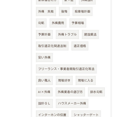
外構 失敗
後悔
駐車場計画
勾配
外構費用
予算相場
予算計画
外構トラブル
建設業法
メインサイトはこちら
取引適正化関連法制
適正価格
安い外構
フリーランス・事業者間取引適正化等法
良い職人
現場好き
現場に入る
AI×外構
外構業者の選び方
排水勾配
設計ＧＬ
ハウスメーカー外構
インターホンの位置
シャッターゲート