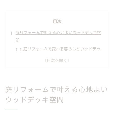
目次
庭リフォームで叶える心地よいウッドデッキ空
間
庭リフォームで変わる暮らしとウッドデッ
キの魅力
木製と樹脂製デッキで庭リフォームを考え
る
家族で楽しむ庭リフォームのウッドデッキ
庭リフォームで叶える心地よい
活用法
庭リフォームでウッドデッキを快適に仕上
ウッドデッキ空間
げるコツ
ウッドデッキDIYで庭リフォームの新たな楽