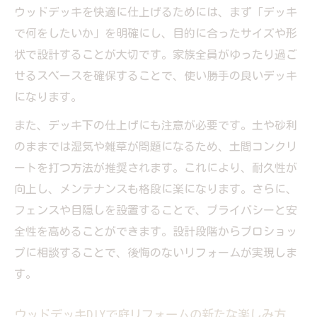
ウッドデッキを快適に仕上げるためには、まず「デッキ
を考える
で何をしたいか」を明確にし、目的に合ったサイズや形
目的に合わせた庭リフォームのサイズ選び
状で設計することが大切です。家族全員がゆったり過ご
家族の暮らしに合うウッドデッキサイズを
せるスペースを確保することで、使い勝手の良いデッキ
設計
になります。
庭リフォームで失敗しないサイズ設計のコ
また、デッキ下の仕上げにも注意が必要です。土や砂利
ツ
のままでは湿気や雑草が問題になるため、土間コンクリ
ウッドデッキDIYで重要なサイズプランニン
ートを打つ方法が推奨されます。これにより、耐久性が
グ
向上し、メンテナンスも格段に楽になります。さらに、
フェンスや目隠しを設置することで、プライバシーと安
全性を高めることができます。設計段階からプロショッ
プに相談することで、後悔のないリフォームが実現しま
す。
ウッドデッキDIYで庭リフォームの新たな楽しみ方