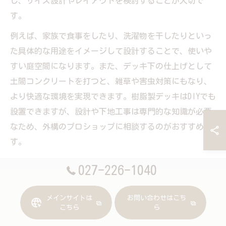
し、サイズ設計やレイアウトを検討することが大切で
す。
例えば、家族で食事をしたり、洗濯物を干したりといっ
た具体的な用途をイメージして設計することで、使いや
すい庭空間になります。また、デッキ下の仕上げとして
土間コンクリートを打つと、雑草や害虫対策にもなり、
より快適な環境を実現できます。樹脂製デッキはDIYでも
設置できますが、設計や下地工事は専門的な知識が必要
なため、外構のプロショップに相談するのがおすすめで
す。
027-226-1040
長く使える庭リフォームを樹脂製デッキで実現
せっかくリフォームするなら、10年・20年後も満足でき
メインサイトは
お問い合わせはこち
る庭づくりを目指したいものです。樹脂製デッキは耐久
こちら
ら
性が高く、群馬県の気候でも劣化しにくい特徴がありま