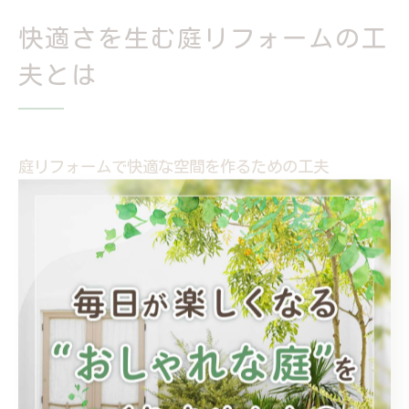
快適さを生む庭リフォームの工
夫とは
庭リフォームで快適な空間を作るための工夫
庭リフォームで快適な空間を作るには、まず家族構成や
生活スタイルに合わせた設計が重要です。例えば、子ど
もが安心して遊べるスペースや、家族でバーベキューを
楽しめるウッドデッキの設置など、利用目的を明確にし
ましょう。また、群馬県の四季を通じて快適に過ごせる
よう、日差しや風通しを考慮したデザインも大切です。
さらに、庭のリフォームでは、使い勝手の良さとメンテ
ナンスのしやすさを両立させることがポイントとなりま