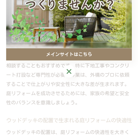
す。人工芝や樹脂製デッキなど、ローメンテナンス素材
を選ぶことで、日々の手入れの負担を軽減できます。実
際に、群馬県内でも樹脂製デッキは人気が高まってお
り、多くの家庭で長期にわたって快適な空間づくりに役
立っています。
メインサイトはこちら
失敗を防ぐためには、DIYに挑戦する前にプロショップに
相談することもおすすめです。特に下地工事やコンクリ
メインサイトはこちら
ート打設など専門性が必要な作業は、外構のプロに依頼
することで仕上がりや安全性に大きな差が生まれます。
庭リフォームを成功させるためには、家族の希望と安全
性のバランスを意識しましょう。
ウッドデッキの配置で生まれる庭リフォームの快適性
ウッドデッキの配置は、庭リフォームの快適性を大きく