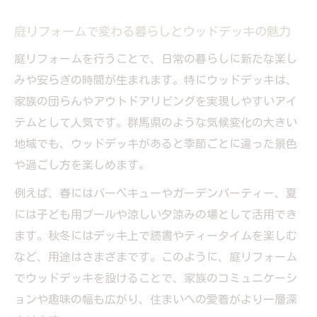
しみ方
庭リフォームで変わる暮らしとウッドデッキの魅力
群馬県で実現するDIYウッドデッキの魅力
庭リフォームを行うことで、日常の暮らしに新たな楽し
群馬県でも安心な庭リフォームとDIYの始め
みや安らぎの時間が生まれます。特にウッドデッキは、
方
家族の団らんやアウトドアリビングを実現しやすいアイ
ウッドデッキDIYで得られる庭リフォームの
テムとして人気です。群馬県のような気候変化の大きい
メリット
地域でも、ウッドデッキがあると季節ごとに違った景色
群馬県の気候に合った庭リフォーム素材の
や過ごし方を楽しめます。
選び方
例えば、春にはバーベキューやガーデンパーティー、夏
庭リフォーム初心者が知るべきDIYの注意点
には子ども用プールや涼しい夕涼みの場として活用でき
庭リフォームを群馬県でDIYする際の成功ポ
ます。秋冬にはデッキ上で読書やティータイムを楽しむ
イント
など、用途はさまざまです。このように、庭リフォーム
快適さを生む庭リフォームの工夫とは
でウッドデッキを設けることで、家族のコミュニケーシ
庭リフォームで快適な空間を作るための工
ョンや趣味の幅も広がり、住まいへの愛着がより一層深