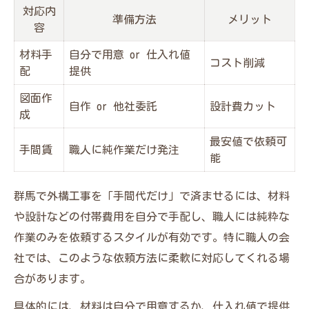
対応内
準備方法
メリット
容
材料手
自分で用意 or 仕入れ値
コスト削減
配
提供
図面作
自作 or 他社委託
設計費カット
成
最安値で依頼可
手間賃
職人に純作業だけ発注
能
群馬で外構工事を「手間代だけ」で済ませるには、材料
や設計などの付帯費用を自分で手配し、職人には純粋な
作業のみを依頼するスタイルが有効です。特に職人の会
社では、このような依頼方法に柔軟に対応してくれる場
合があります。
具体的には、材料は自分で用意するか、仕入れ値で提供