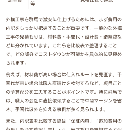
覧
等
群馬で材料費を抑えた外構工事の実践例
外構工事を群馬で激安に仕上げるためには、まず費用の
仕入れ値提供の外構工事が安い理由を解説
内訳をしっかり把握することが重要です。一般的な外構
材料選定で失敗しない外構工事のポイント
工事の見積もりは、材料費・手間代・設計費・諸経費な
手間代だけで外構工事を依頼する際の注意
どに分かれています。これらを比較表で整理すること
点
で、どの部分でコストダウンが可能かを具体的に見極め
職人直請け外構工事を選ぶ際の注意点と現実
られます。
職人直請け外構工事と一般業者の違い比較
例えば、材料費が高い場合は仕入れルートを見直す、手
表
間代が高い場合は職人直請けを検討するなど、項目ごと
外構工事で職人会社を選ぶ時の見極めポイ
の予算配分を工夫することがポイントです。特に群馬で
ント
は、職人の会社に直接依頼することで中間マージンを省
HP無し・商品知識無しの外構工事の実態
き、手間代以外を抑える事例が多く見られます。
職人直請け外構工事のメリットとデメリッ
また、内訳表を比較する際は「保証内容」「追加費用の
ト
有無」も必ず確認しましょう。安さだけを重視すると保