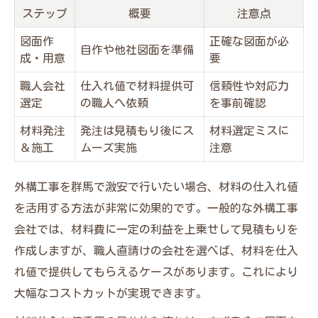
ステップ
概要
注意点
図面作
正確な図面が必
自作や他社図面を準備
成・用意
要
職人会社
仕入れ値で材料提供可
信頼性や対応力
選定
の職人へ依頼
を事前確認
材料発注
発注は見積もり後にス
材料選定ミスに
＆施工
ムーズ実施
注意
外構工事を群馬で激安で行いたい場合、材料の仕入れ値
を活用する方法が非常に効果的です。一般的な外構工事
会社では、材料費に一定の利益を上乗せして見積もりを
作成しますが、職人直請けの会社を選べば、材料を仕入
れ値で提供してもらえるケースがあります。これにより
大幅なコストカットが実現できます。