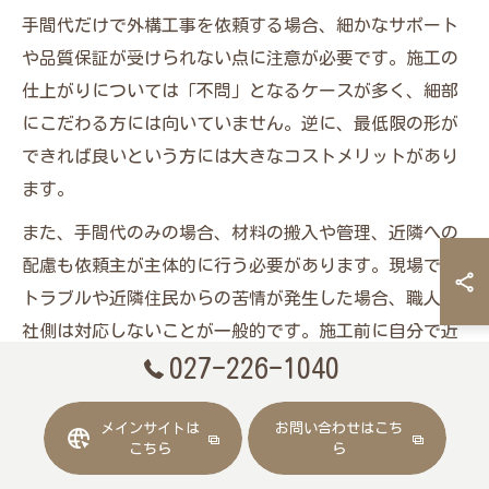
手間代だけで外構工事を依頼する場合、細かなサポート
や品質保証が受けられない点に注意が必要です。施工の
仕上がりについては「不問」となるケースが多く、細部
にこだわる方には向いていません。逆に、最低限の形が
できれば良いという方には大きなコストメリットがあり
ます。
また、手間代のみの場合、材料の搬入や管理、近隣への
配慮も依頼主が主体的に行う必要があります。現場での
トラブルや近隣住民からの苦情が発生した場合、職人会
社側は対応しないことが一般的です。施工前に自分で近
027-226-1040
隣説明を行う、現場管理を徹底するといった自衛策が必
要となります。
メインサイトは
お問い合わせはこち
この方法は、コストを最優先し、品質やサポートに強い
こちら
ら
こだわりがない方におすすめです。経験者からは「思い