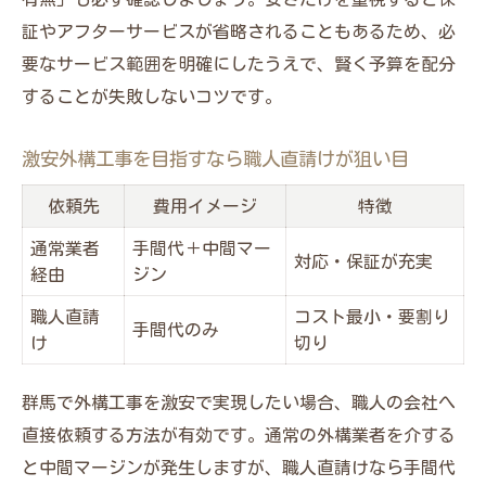
仕上がり不問の外構工事で後悔しない方法
証やアフターサービスが省略されることもあるため、必
図面を他社に依頼して費用をおさえる外構の工
要なサービス範囲を明確にしたうえで、賢く予算を配分
夫
することが失敗しないコツです。
外構工事の図面作成依頼先比較表
激安外構工事を目指すなら職人直請けが狙い目
他社作成図面で外構工事費用を下げるコツ
図面を活用した外構工事の効率化テクニッ
依頼先
費用イメージ
特徴
ク
通常業者
手間代＋中間マー
対応・保証が充実
外構工事で図面費用を節約する方法
経由
ジン
図面と施工会社を分ける外構工事のメリッ
職人直請
コスト最小・要割り
手間代のみ
ト
け
切り
こだわらない仕上がりで外構工事を安く済ませ
群馬で外構工事を激安で実現したい場合、職人の会社へ
る方法
直接依頼する方法が有効です。通常の外構業者を介する
仕上がり不問外構工事と一般工事の違い表
と中間マージンが発生しますが、職人直請けなら手間代
外構工事で仕上がりにこだわらないメリッ