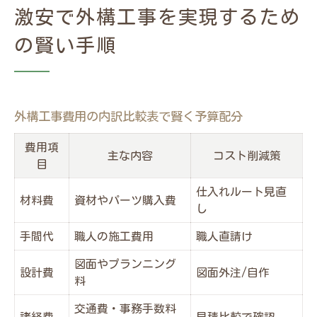
激安で外構工事を実現するため
仕入れ値材料で外構工事を安く抑える方法
の賢い手順
相見積もり活用で群馬の外構費用を抑えるコツ
群馬の外構工事で相見積もりを取るメリッ
ト早わかり
外構工事の費用比較ポイントと注意点まと
外構工事費用の内訳比較表で賢く予算配分
め表
費用項
主な内容
コスト削減策
相見積もりならではの激安外構工事実現術
目
職人会社と一般業者の相見積もり比較体験
仕入れルート見直
材料費
資材やパーツ購入費
談
し
外構工事費用の交渉時に役立つ質問例
手間代
職人の施工費用
職人直請け
材料仕入れ値利用の外構工事によるコスト削減
図面やプランニング
設計費
図面外注/自作
術
料
外構工事で材料仕入れ値を活用する方法一
交通費・事務手数料
諸経費
見積比較で確認