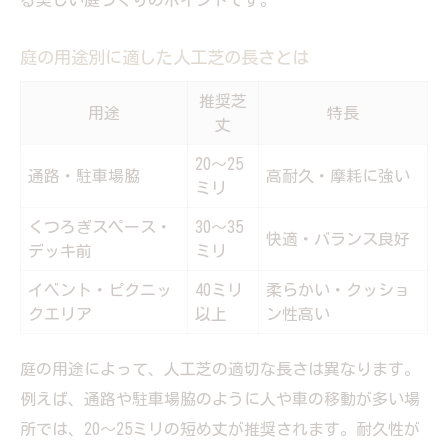
庭の用途別に適した人工芝の長さとは
推奨芝
用途
特長
丈
20～25
通路・駐車場脇
高耐久・摩耗に強い
ミリ
くつろぎスペース・
30～35
快適・バランス良好
デッキ前
ミリ
イベント・ピクニッ
40ミリ
柔らかい・クッショ
クエリア
以上
ン性高い
庭の用途によって、人工芝の適切な長さは異なります。
例えば、通路や駐車場脇のように人や車の移動が多い場
所では、20～25ミリの短め丈が推奨されます。耐久性が