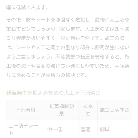
幅に低減できます。
その後、防草シートを隙間なく敷設し、最後に人工芝を
重ねてピンでしっかり固定します。人工芝の丈は20〜30
ミリ程度が扱いやすく、見た目も自然です。施工の際
は、シートや人工芝同士の重なり部分に隙間が生じない
よう注意しましょう。不陸調整や転圧を省略すると、施
工後の沈下や表面の波打ちが発生しやすいため、手順通
りに進めることが長持ちの秘訣です。
雑草発生を抑えるための人工芝下地選び
雑草抑制効
排水
下地素材
施工しやすさ
果
性
土＋防草シー
中〜低
普通
簡単
ト