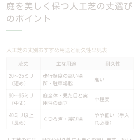
庭を美しく保つ人工芝の丈選び
のポイント
人工芝の丈別おすすめ用途と耐久性早見表
芝丈
主な用途
耐久性
20～25ミリ
歩行頻度の高い場
高い
（短め）
所・駐車場脇
30～35ミリ
庭全体・見た目と実
中程度
（中丈）
用性の両立
40ミリ以上
やや低い（手入
くつろぎ・遊び場
（長め）
れ必要）
人工芝の丈は、用途や耐久性に大きく影響します。短い