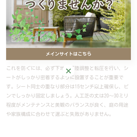
防草シートと人工芝の組み合わせ注意点
防草シートと人工芝の組み合わせは雑草対策に有効です
が、施工方法によっては効果が半減することもありま
す。特に、現状の土の上に直接防草シートと人工芝を敷
くやり方は、シートの端や継ぎ目から雑草が生えやす
メインサイトはこちら
く、雨水による地面の沈下や浸食も発生しやすいです。
これを防ぐには、必ず下地の不陸調整と転圧を行い、シ
メインサイトはこちら
ートがしっかり密着するように設置することが重要で
す。シート同士の重なり部分は15センチ以上確保し、ピ
ンでしっかり固定しましょう。人工芝の丈は20〜30ミリ
程度がメンテナンスと美観のバランスが良く、庭の用途
や家族構成に合わせて選ぶと失敗がありません。