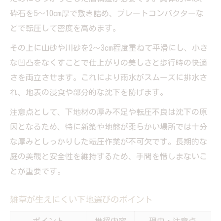
砕石を5～10cm厚で敷き詰め、プレートコンパクターな
どで転圧して密度を高めます。
その上に山砂や川砂を2～3cm程度重ねて平滑にし、小さ
な凹凸をなくすことで仕上がりの美しさと歩行時の快適
さを両立させます。これにより雨水がスムーズに排水さ
れ、地表の浸食や部分的な沈下を防げます。
注意点として、下地材の厚み不足や転圧不良は沈下の原
因となるため、特に新築や地盤が柔らかい場所では十分
な厚みとしっかりした転圧作業が不可欠です。長期的な
庭の美観と安全性を維持するため、手間を惜しまないこ
とが重要です。
雑草が生えにくい下地選びのポイント
ポイント
推奨内容
理由・注意点