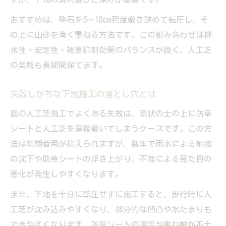
おすすめは、砕石を5～10cm程度敷き詰めて転圧し、そ
の上に山砂を薄く重ねる方法です。この組み合わせは排
水性・安定性・雑草抑制効果のバランスが良く、人工芝
の美観も長期間保てます。
失敗しがちな下地施工の落とし穴とは
庭の人工芝施工でよくある失敗は、現状の土の上に防草
シートと人工芝を直接敷いてしまうケースです。この方
法は初期費用が抑えられますが、数年で雨水による地盤
の沈下や防草シートの浮き上がり、不陸による見た目の
悪化が発生しやすくなります。
また、下地を十分に転圧せずに施工すると、歩行時に人
工芝が沈み込みやすくなり、部分的な凹凸や水たまりも
できやすくなります。防草シートの選定や重ね幅が不十