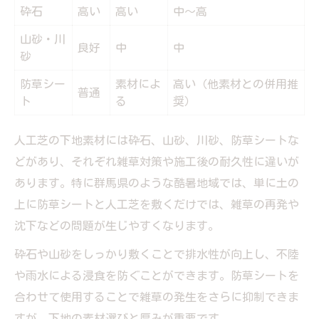
砕石
高い
高い
中〜高
山砂・川
良好
中
中
砂
防草シー
素材によ
高い（他素材との併用推
普通
ト
る
奨）
人工芝の下地素材には砕石、山砂、川砂、防草シートな
どがあり、それぞれ雑草対策や施工後の耐久性に違いが
あります。特に群馬県のような酷暑地域では、単に土の
上に防草シートと人工芝を敷くだけでは、雑草の再発や
沈下などの問題が生じやすくなります。
砕石や山砂をしっかり敷くことで排水性が向上し、不陸
や雨水による浸食を防ぐことができます。防草シートを
合わせて使用することで雑草の発生をさらに抑制できま
すが、下地の素材選びと厚みが重要です。