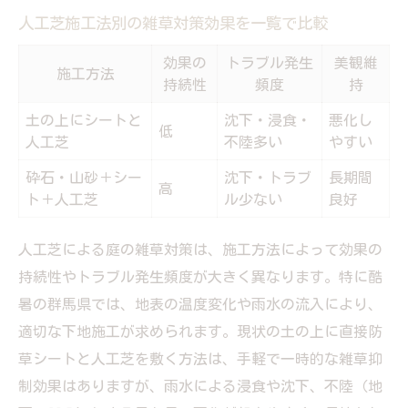
人工芝施工法別の雑草対策効果を一覧で比較
効果の
トラブル発生
美観維
施工方法
持続性
頻度
持
土の上にシートと
沈下・浸食・
悪化し
低
人工芝
不陸多い
やすい
砕石・山砂＋シー
沈下・トラブ
長期間
高
ト＋人工芝
ル少ない
良好
人工芝による庭の雑草対策は、施工方法によって効果の
持続性やトラブル発生頻度が大きく異なります。特に酷
暑の群馬県では、地表の温度変化や雨水の流入により、
適切な下地施工が求められます。現状の土の上に直接防
草シートと人工芝を敷く方法は、手軽で一時的な雑草抑
制効果はありますが、雨水による浸食や沈下、不陸（地