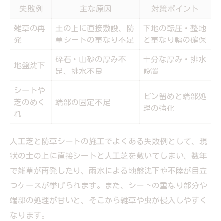
失敗例
主な原因
対策ポイント
雑草の再
土の上に直接敷設、防
下地の転圧・整地
発
草シートの重なり不足
と重なり幅の確保
砕石・山砂の厚み不
十分な厚み・排水
地盤沈下
足、排水不良
設置
シートや
ピン留めと端部処
芝のめく
端部の固定不足
理の強化
れ
人工芝と防草シートの施工でよくある失敗例として、現
状の土の上に直接シートと人工芝を敷いてしまい、数年
で雑草が再発したり、雨水による地盤沈下や不陸が目立
つケースが挙げられます。また、シートの重なり部分や
端部の処理が甘いと、そこから雑草や虫が侵入しやすく
なります。