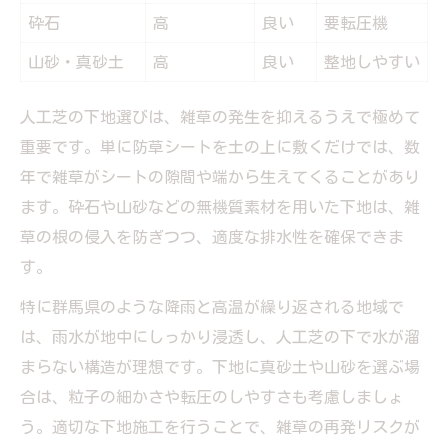
砕石
高
良い
要転圧機
山砂・真砂土
高
良い
整地しやすい
人工芝の下地選びは、雑草の発生を抑えるうえで極めて
重要です。単に防草シートを土の上に敷くだけでは、数
年で雑草がシートの隙間や端から生えてくることがあり
ます。砕石や山砂などの無機質素材を用いた下地は、雑
草の根の侵入を防ぎつつ、適度な排水性を確保できま
す。
特に群馬県のような降雨と高温が繰り返される地域で
は、雨水が地中にしっかり浸透し、人工芝の下で水が溜
まらない構造が理想です。下地に真砂土や山砂を選ぶ場
合は、粒子の細かさや転圧のしやすさも考慮しましょ
う。適切な下地施工を行うことで、雑草の再発リスクが