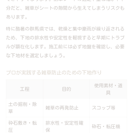
分だと、雑草がシートの隙間から生えてしまうリスクも
あります。
特に酷暑の群馬県では、乾燥と集中豪雨が繰り返される
ため、下地の排水性や安定性を軽視すると早期にトラブ
ルが顕在化します。施工前には必ず地盤を確認し、必要
な下地材を選定しましょう。
プロが実践する雑草防止のための下地作り
使用素材・道
工程
目的
具
土の掘削・除
雑草の再発防止
スコップ等
草
砕石敷き・転
排水性・安定性確
砕石・転圧機
圧
保