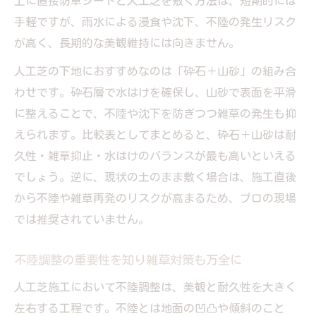
上に直接防草シートと人工芝を敷く方法は、短期的には
プロが実践する雑草防止のための下地作り
手軽ですが、雨水による浸食や沈下、不陸の発生リスク
庭の人工芝で沈下や浸食を防ぐ施工法
が高く、長期的な美観維持には向きません。
雑草が生えにくい下地選びのポイント
人工芝の下地におすすめなのは「砕石＋山砂」の組み合
初心者も安心の人工芝雑草対策実践法
わせです。砕石層で水はけを確保し、山砂で表面を平滑
人工芝雑草対策の手順とコスト目安一覧
に整えることで、不陸や沈下を防ぎつつ雑草の発生も抑
初心者が陥りやすい施工ミスとその解決策
えられます。比較表としてまとめると、砕石＋山砂は耐
庭で安全に遊べる人工芝の施工ポイント
久性・雑草抑止・水はけのバランスが最も高いといえる
雑草対策で役立つ人工芝DIYのコツ
でしょう。逆に、現状の土のまま敷く場合は、施工直後
人工芝で虫やゴキブリを防ぐ工夫とは
から不陸や雑草再発のリスクが高まるため、プロの現場
では推奨されていません。
雨や酷暑にも強い庭へ人工芝で実現する
気候別の人工芝下地素材耐久性比較表
不陸調整の重要性を知り雑草対策も万全に
酷暑や雨に強い人工芝の施工法解説
人工芝施工において不陸調整は、美観と耐久性を大きく
庭の人工芝で長持ちさせるための工夫
左右する工程です。不陸とは地面の凹凸や傾斜のこと
人工芝の劣化を防ぐメンテナンス術