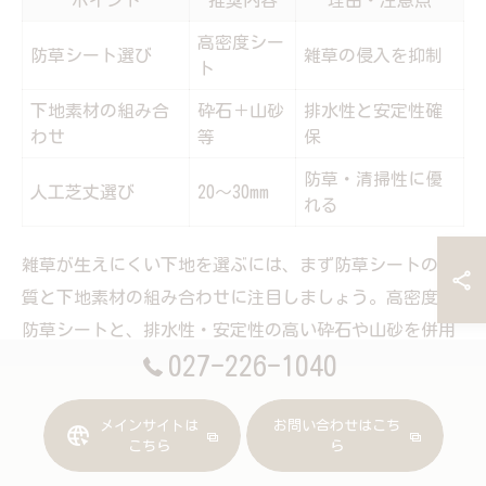
高密度シー
防草シート選び
雑草の侵入を抑制
ト
下地素材の組み合
砕石＋山砂
排水性と安定性確
わせ
等
保
防草・清掃性に優
人工芝丈選び
20～30mm
れる
雑草が生えにくい下地を選ぶには、まず防草シートの品
質と下地素材の組み合わせに注目しましょう。高密度の
防草シートと、排水性・安定性の高い砕石や山砂を併用
027-226-1040
することで、雑草の侵入や根の成長を抑制できます。
また、人工芝の丈の選び方も重要です。庭の用途や見た
メインサイトは
お問い合わせはこち
目の好みにもよりますが、20～30mm程度の丈が群馬県の
こちら
ら
ような酷暑エリアではおすすめです。丈が短すぎると防