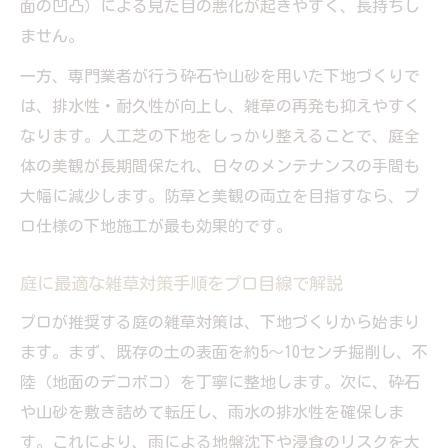
面の凹凸）による見た目の悪化が起きやすく、長持ちし
ません。
一方、専門業者が行う砕石や山砂を用いた下地づくりで
は、排水性・耐久性が向上し、雑草の再発も抑えやすく
なります。人工芝の下地をしっかり整えることで、庭全
体の美観が長期間保たれ、日々のメンテナンスの手間も
大幅に減少します。防草と美観の両立を目指すなら、プ
ロ仕様の下地施工が最も効果的です。
庭に最適な雑草対策手順をプロ目線で解説
プロが推奨する庭の雑草対策は、下地づくりから始まり
ます。まず、既存の土の表面を約5〜10センチ掘削し、不
陸（地面のデコボコ）を丁寧に整地します。次に、砕石
や山砂を敷き詰めて転圧し、雨水の排水性を確保しま
す。これにより、雨による地盤沈下や浸食のリスクを大