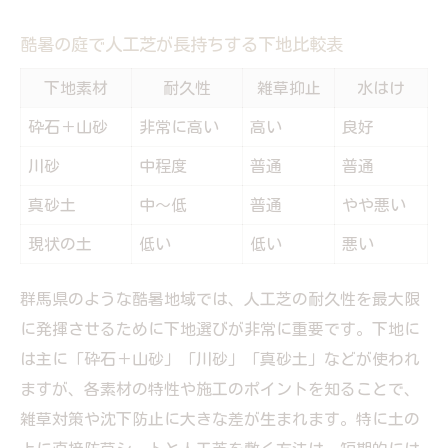
雑草発生を抑えるための人工芝下地選び
酷暑の庭で人工芝が長持ちする下地比較表
人工芝なら害虫やゴキブリ対策も安心なの
か
下地素材
耐久性
雑草抑止
水はけ
防草シートと人工芝の組み合わせ注意点
砕石＋山砂
非常に高い
高い
良好
庭を美しく保つ人工芝の丈選びのポイント
川砂
中程度
普通
普通
人工芝の丈別おすすめ用途と耐久性早見表
真砂土
中～低
普通
やや悪い
美観と雑草対策を両立する丈の選び方
現状の土
低い
低い
悪い
庭の用途別に適した人工芝の長さとは
丈選びで変わる人工芝の劣化と手入れ頻度
群馬県のような酷暑地域では、人工芝の耐久性を最大限
子どもやペットが遊ぶ庭向き丈を徹底解説
に発揮させるために下地選びが非常に重要です。下地に
失敗しない庭の雑草対策は人工芝下地から
は主に「砕石＋山砂」「川砂」「真砂土」などが使われ
人工芝下地素材と雑草対策効果の比較表
ますが、各素材の特性や施工のポイントを知ることで、
雑草対策や沈下防止に大きな差が生まれます。特に土の
失敗しがちな下地施工の落とし穴とは