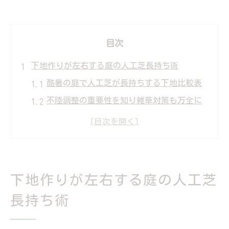
目次
下地作りが左右する庭の人工芝長持ち術
酷暑の庭で人工芝が長持ちする下地比較表
不陸調整の重要性を知り雑草対策も万全に
人工芝施工で雨による沈下を防ぐコツとは
庭の雑草対策なら適切な下地選びが決め手
人工芝と防草シート施工の失敗例と対策
雑草対策に有効な人工芝施工の極意とは
下地作りが左右する庭の人工芝
人工芝施工法別の雑草対策効果を一覧で比
長持ち術
較
庭に最適な雑草対策手順をプロ目線で解説