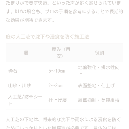
たまりができず快適」といった声が多く寄せられていま
す。DIYの場合も、プロの手順を参考にすることで長期的
な効果が期待できます。
庭の人工芝で沈下や浸食を防ぐ施工法
厚み（目
層
役割
安）
地盤強化・排水性向
砕石
5～10cm
上
山砂・川砂
2～3cm
表面整地・仕上げ
人工芝/防草シー
仕上げ層
雑草抑制・美観維持
ト
人工芝の下地は、将来的な沈下や雨水による浸食を防ぐ
ためにしっかりとした層構造が必要です。具体的には、