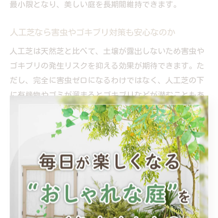
最小限となり、美しい庭を長期間維持できます。
人工芝なら害虫やゴキブリ対策も安心なのか
人工芝は天然芝と比べて、土壌が露出しないため害虫や
ゴキブリの発生リスクを抑える効果が期待できます。た
だし、完全に害虫ゼロになるわけではなく、人工芝の下
に有機物やゴミが溜まるとゴキブリなどが潜むこともあ
るので注意が必要です。
プロの施工では、下地に不純物が混ざらないよう徹底的
に清掃し、隙間なく防草シートと人工芝を敷設します。
これにより、虫の侵入経路を減らし、清潔な庭空間を維
持できます。人工芝の欠点として害虫リスクが挙げられ
ることもありますが、正しい下地施工と定期的な清掃で
そのリスクは大きく低減できます。