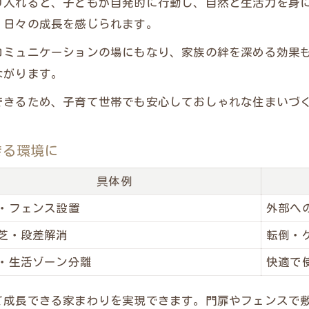
り入れると、子どもが自発的に行動し、自然と生活力を身
外構工事で身につく生活力のヒント
、日々の成長を感じられます。
子どもの発達を促す外構工事のアイデア集
コミュニケーションの場にもなり、家族の絆を深める効果
外構工事経験者が語る成長サポートの工夫
ながります。
できるため、子育て世帯でも安心しておしゃれな住まいづ
きる環境に
具体例
・フェンス設置
外部へ
芝・段差解消
転倒・
・生活ゾーン分離
快適で
て成長できる家まわりを実現できます。門扉やフェンスで