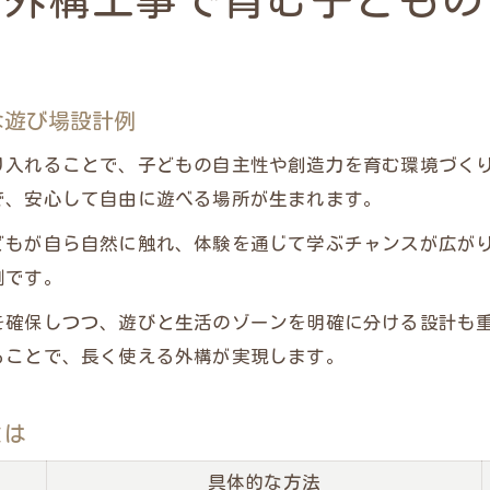
の外構工事で育む子どもの
外構工事で子育てしやすい動線を比較表でチェック
子育て目線で選ぶ外構工事の失敗例と対策
家族の安全を守る外構工事のポイントまとめ
な遊び場設計例
外構工事の費用と優先順位を考えるコツ
り入れることで、子どもの自主性や創造力を育む環境づく
子育て外構におすすめのアイデア集
で、安心して自由に遊べる場所が生まれます。
おしゃれで機能的な外構工事の設計ポイント
どもが自ら自然に触れ、体験を通じて学ぶチャンスが広が
外構工事で実現するおしゃれなデザイン比較表
例です。
機能性とデザイン性を両立する外構工事のコツ
外構工事で後悔しない素材選びの秘訣
を確保しつつ、遊びと生活のゾーンを明確に分ける設計も
ることで、長く使える外構が実現します。
家まわりをセンスよく仕上げる外構工事術
おしゃれな外構工事ならではの工夫を紹介
とは
外構工事で叶える子どもが遊ぶ安心な住まい
外構工事で安心な遊び場を作る設備一覧
具体的な方法