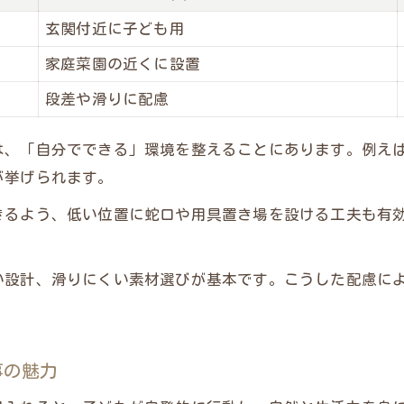
子どもが安全に遊べる外構工事の工夫とは
玄関付近に子ども用
外構工事による安心エリアの作り方徹底解説
家庭菜園の近くに設置
安心して遊ばせるための外構工事の選び方
段差や滑りに配慮
家族みんなで使える外構工事の実例集
自主性を育てる外構工事計画の考え方
は、「自分でできる」環境を整えることにあります。例え
外構工事計画で自主性を伸ばす動線設計比較
が挙げられます。
自立心を育てる外構工事のポイント解説
きるよう、低い位置に蛇口や用具置き場を設ける工夫も有
外構工事で実現する子ども主体の空間作り
メインサイトはこちら
メインサイトはこちら
モンテッソーリ思考で考える外構工事の工夫
い設計、滑りにくい素材選びが基本です。こうした配慮に
家まわりで自主性を促す外構工事の実践例
子どもの成長につながる外構工事の工夫を紹介
外構工事で子どもの成長を支える設備比較表
事の魅力
成長段階に合わせた外構工事のポイント