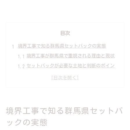
目次
境界工事で知る群馬県セットバックの実態
境界工事が群馬県で重視される理由と現状
セットバックが必要な土地と判断のポイン
ト
境界工事で気をつけたい道路条件の実例
群馬県の境界工事とセットバックの流れ
セットバック済みかどうかの見極め方解説
境界工事で知る群馬県セットバ
セットバック費用の内訳と負担の考え方
ックの実態
境界工事のセットバック費用項目を徹底解