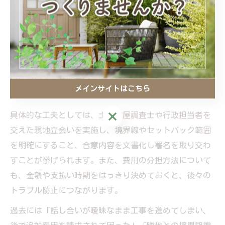
セットバック費用負担で揉めないための工夫
セットバック費用の負担を巡っては、隣地所有者とのト
ラブルや誤解が生じやすいのが実情です。揉めないため
には、事前の情報共有と合意形成が不可欠です。まず
は、セットバックが必要となる基準や費用項目、負担割
合について、関係者全員で丁寧に説明・確認を行うこと
メインサイトはこちら
が重要です。
メインサイトはこちら
具体的な工夫としては、土地家屋調査士や行政担当者を
交えた現地立会いを実施し、境界線やセットバック範囲
を明確にすること、合意内容を文書化し署名を取り交わ
すことが挙げられます。また、費用の分担方法について
も、金額や支払い時期をはっきり決めておくと、後々の
トラブル防止につながります。
過去には「話し合いが曖昧なまま工事を進めてしまい、