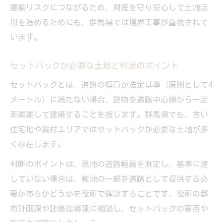
建築リスクにつながるため、財産を守り安心して土地活
セットバック済みかの確認と進め方ガイド
用を進めるためにも、群馬県では境界工事が重視されて
境界工事でセットバック済みか確認する方
います。
法
セットバック済みの土地かどうかの見極め
セットバックが必要な土地と判断のポイント
方
セットバックとは、道路の幅員が法定基準（原則として4
境界工事とセットバック証明の必要書類
メートル）に満たない場合、建物を道路中心線から一定
セットバック済みとは何かと確認手順の流
距離離して建築することを指します。群馬県でも、古い
れ
住宅地や農村エリアではセットバックが必要な土地が多
セットバック済み土地の扱いとポイント解
く存在します。
説
判断のポイントは、現地の道路幅員を測定し、基準に達
セットバックをせず建て替えできるか解説
していない場合は、敷地の一部を道路として提供する必
境界工事でセットバックせず建て替え可否
要があるかどうかを役所で確認することです。役所の都
を判断
市計画課や建築指導課に相談し、セットバックの要否や
セットバックしない方法と現実的な注意点