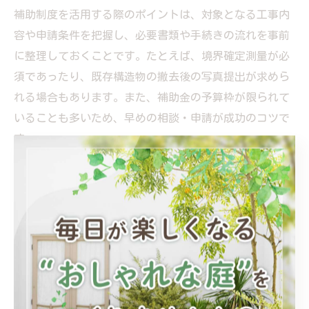
補助制度を活用する際のポイントは、対象となる工事内
容や申請条件を把握し、必要書類や手続きの流れを事前
に整理しておくことです。たとえば、境界確定測量が必
須であったり、既存構造物の撤去後の写真提出が求めら
れる場合もあります。また、補助金の予算枠が限られて
いることも多いため、早めの相談・申請が成功のコツで
す。
過去の利用者の声として「行政の補助を受けて費用負担
が大きく軽減できた」「申請手続きに時間がかかった
が、専門家に依頼してスムーズに進められた」といった
実例もあります。特に初めて境界工事を行う方や高齢者
の方には、専門家や行政窓口のサポートを積極的に活用
することをおすすめします。