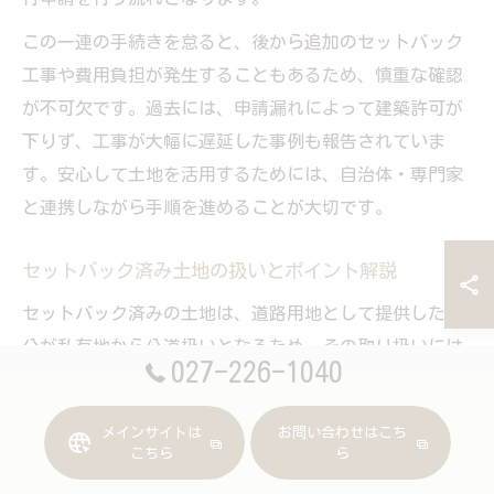
この一連の手続きを怠ると、後から追加のセットバック
工事や費用負担が発生することもあるため、慎重な確認
が不可欠です。過去には、申請漏れによって建築許可が
下りず、工事が大幅に遅延した事例も報告されていま
す。安心して土地を活用するためには、自治体・専門家
と連携しながら手順を進めることが大切です。
セットバック済み土地の扱いとポイント解説
セットバック済みの土地は、道路用地として提供した部
分が私有地から公道扱いとなるため、その取り扱いには
027-226-1040
注意が必要です。群馬県でも、セットバック部分の所有
権や管理責任、植栽や建築制限などについて疑問を持つ
メインサイトは
お問い合わせはこち
方が多く見受けられます。
こちら
ら
セットバック済みの土地を活用する際の主なポイントは