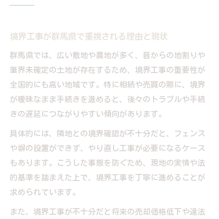
説
セットバック費用と負担者の実際の区分と
は
境界工事が群馬県で重視される理由と現状
道路セットバックにかかる費用の目安と注
群馬県では、広い敷地や農地が多く、昔からの地割りや
意点
筆界未確定の土地が存在するため、境界工事の重要性が
境界工事費用の補助や助成制度の活用方法
全国的にも高い地域です。特に相続や売買の際に、境界
が曖昧なまま手続きを進めると、後々のトラブルや手続
セットバック費用負担で揉めないための工
きの遅延につながりやすい傾向があります。
夫
境界工事とセットバック基準を整理する方法
具体的には、隣地との境界確認が不十分だと、フェンス
境界工事で押さえるべきセットバック基準
や塀の設置ができず、やり直し工事が必要になるケース
もあります。こうした事態を防ぐため、現地の実情や法
セットバックが必要となる土地の見分け方
的基準を踏まえた上で、境界工事を丁寧に進めることが
境界工事の基準整理と現地確認の手順
求められています。
セットバックしない方法のポイントを解説
また、境界工事が不十分だと将来の売却価格低下や違法
境界工事と建築基準法上の基準整理法