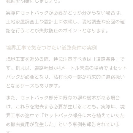
範囲を明確にしましょう。
境界工事で建て替えできる要件を整理する
実際にセットバックが必要かどうか分からない場合は、
セットバック対象外となる土地の特徴とは
土地家屋調査士や設計士に依頼し、現地調査や公図の確
境界工事で建築計画を進める際の注意事項
認を行うことが失敗防止のポイントとなります。
後退地の権利関係とトラブル回避の知恵
境界工事で気をつけたい道路条件の実例
境界工事とセットバック私有地の権利整理
境界工事を進める際、特に注意すべきは「道路条件」で
セットバックした土地は誰のものになるか
す。例えば、道路幅員が4メートル未満の場所ではセット
後退地の所有管理と固定資産税の考え方
バックが必要となり、私有地の一部が将来的に道路扱い
境界工事後のトラブルを未然に防ぐ方法
となるケースもあります。
セットバック土地の権利移転と注意ポイン
また、セットバック部分に既存の塀や樹木がある場合
ト
は、これらを撤去する必要が生じることも。実際に、境
界工事の途中で「セットバック部分に木を植えていたた
め撤去費用が発生した」という事例も報告されていま