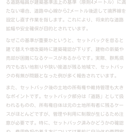
る道路幅員が建築基準法上の基準（原則4メートル）に満
たない場合、道路中心線から2メートル後退して境界線を
設定し直す作業を指します。これにより、将来的な道路
拡幅や安全確保が目的とされています。
なぜこの基準が重要かというと、セットバックを怠ると
建て替えや増改築時に建築確認が下りず、建物の新築や
売却が困難になるケースがあるからです。実際、群馬県
内でも古い地割りや狭い接道が残る地域で、セットバッ
クの有無が問題となった例が多く報告されています。
また、セットバック後の土地の所有権や維持管理も大き
なポイントです。セットバック部分は「道路」として扱
われるものの、所有権自体は元の土地所有者に残るケー
スがほとんどですが、管理や利用に制限が生じるため注
意が必要です。特に、セットバック済みかどうかの確認
や、費用負担の考え方については事前に自治体や専門家