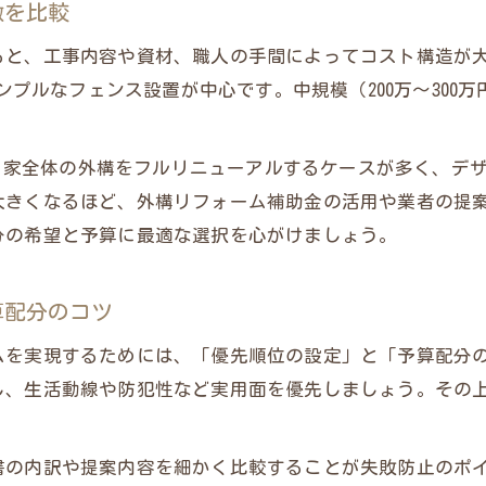
徴を比較
外構リフォーム補助金でコストダウンを実現する方
ると、工事内容や資材、職人の手間によってコスト構造が
外構リフォーム補助金の申請と活用ポイント
シンプルなフェンス設置が中心です。中規模（200万～30
外構リフォーム補助金を活かした予算内リフォーム
外構リフォーム補助金で満足度を高めるための工夫
）は、家全体の外構をフルリニューアルするケースが多く、
大きくなるほど、外構リフォーム補助金の活用や業者の提
分の希望と予算に最適な選択を心がけましょう。
算配分のコツ
ムを実現するためには、「優先順位の設定」と「予算配分
し、生活動線や防犯性など実用面を優先しましょう。その
。
書の内訳や提案内容を細かく比較することが失敗防止のポ