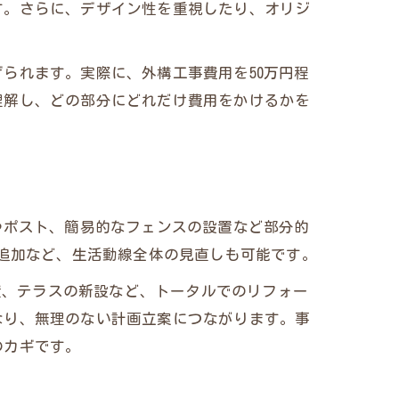
す。さらに、デザイン性を重視したり、オリジ
ぶ
られます。実際に、外構工事費用を50万円程
用法
理解し、どの部分にどれだけ費用をかけるかを
証
実践
やポスト、簡易的なフェンスの設置など部分的
の追加など、生活動線全体の見直しも可能です。
設置、テラスの新設など、トータルでのリフォー
なり、無理のない計画立案につながります。事
のカギです。