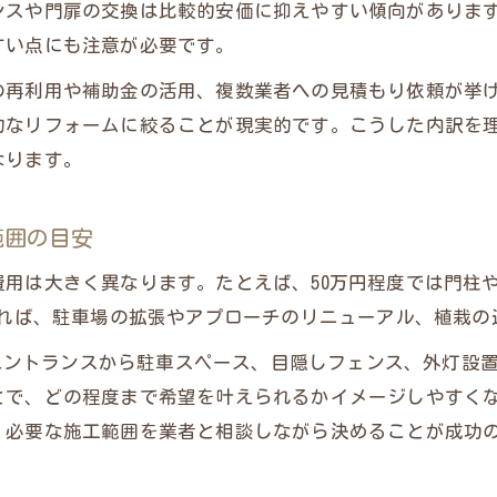
ンスや門扉の交換は比較的安価に抑えやすい傾向がありま
外構リフォームのビフォーアフター実例と費用配分
すい点にも注意が必要です。
外構リフォームのビフォーアフターで費用配分を学
再利用や補助金の活用、複数業者への見積もり依頼が挙げ
外構リフォームのビフォーアフター事例から見る活
的なリフォームに絞ることが現実的です。こうした内訳を
外構リフォームの費用配分をビフォーアフターで検
なります。
外構リフォームで賢く費用を使うビフォーアフター
失敗しない予算配分のチェックポイント
範囲の目安
外構リフォームで失敗しない予算配分の基本
用は大きく異なります。たとえば、50万円程度では門柱
外構リフォーム予算配分で注意すべき落とし穴
メインサイトはこちら
メインサイトはこちら
あれば、駐車場の拡張やアプローチのリニューアル、植栽
外構リフォームの予算配分チェックリスト
と、エントランスから駐車スペース、目隠しフェンス、外灯
外構リフォームで予算配分の失敗例を防ぐ方法
とで、どの程度まで希望を叶えられるかイメージしやすく
外構リフォームで後悔しない予算配分の鉄則
、必要な施工範囲を業者と相談しながら決めることが成功
補助金の活用で外構リフォームをもっと賢く
外構リフォーム補助金を使って賢く費用配分