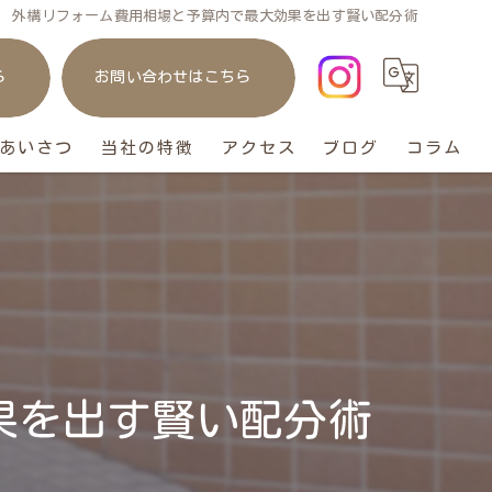
外構リフォーム費用相場と予算内で最大効果を出す賢い配分術
ら
お問い合わせはこちら
あいさつ
当社の特徴
アクセス
ブログ
コラム
庭
リフォーム
ガレージ
おしゃれ
果を出す賢い配分術
ペット