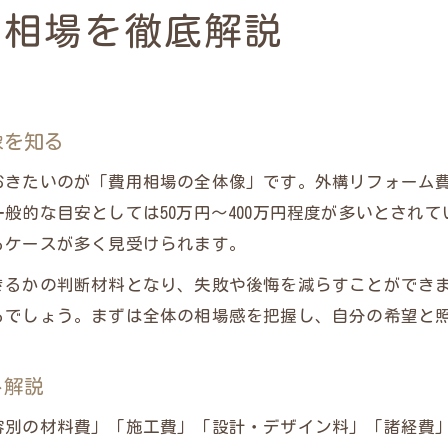
限られた予算で満足度を高める方法
用相場を徹底解説
外構リフォームを予算内で満足に仕上げる工夫
外構リフォームで費用配分を工夫するポイント
外構リフォームで低予算でも満足度を上げる方法
像を知る
外構リフォーム予算内で優先順位のつけ方
おきたいのが「費用相場の全体像」です。外構リフォーム
外構リフォームでコストを抑える賢い方法
般的な目安としては50万円～400万円程度が多いとされ
配分で差がつく外構リフォームのコツ
るケースが多く見受けられます。
外構リフォームの費用配分で満足度を高める秘訣
きるかの判断材料となり、失敗や後悔を減らすことができ
外構リフォームで失敗しない配分の考え方
るでしょう。まずは全体の相場感を把握し、自分の希望と
外構リフォームで費用配分が成功のカギになる理由
外構リフォームで重視すべき配分ポイント徹底解説
ト解説
外構リフォームの費用配分で後悔しない選択術
容別の材料費」「施工費」「設計・デザイン料」「諸経費
ビフォーアフターで見る賢い費用使い方