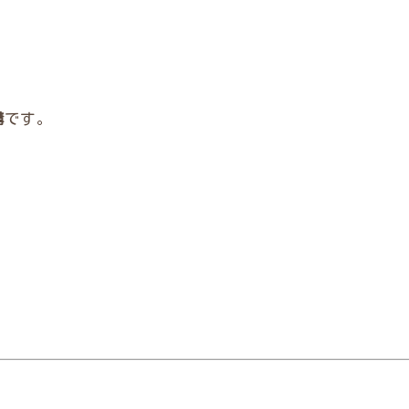
構
です。