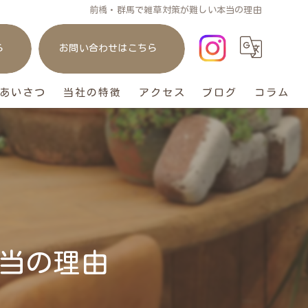
前橋・群馬で雑草対策が難しい本当の理由
ら
お問い合わせはこちら
あいさつ
当社の特徴
アクセス
ブログ
コラム
庭
リフォーム
ガレージ
おしゃれ
当の理由
ペット