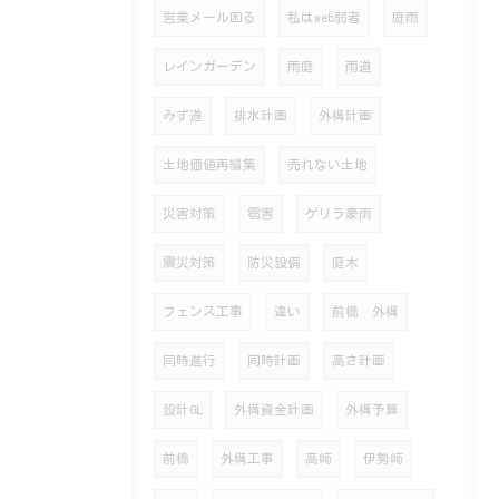
営業メール困る
私はweb弱者
庭雨
レインガーデン
雨庭
雨道
みず道
排水計画
外構計画
土地価値再編集
売れない土地
災害対策
雹害
ゲリラ豪雨
震災対策
防災設備
庭木
フェンス工事
違い
前橋 外構
同時進行
同時計画
高さ計画
設計GL
外構資金計画
外構予算
前橋
外構工事
高崎
伊勢崎