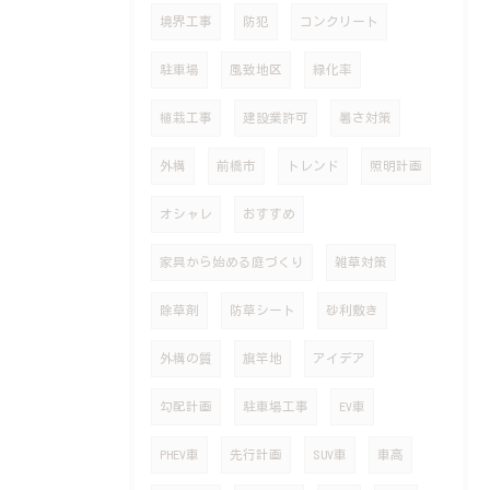
境界工事
防犯
コンクリート
駐車場
風致地区
緑化率
植栽工事
建設業許可
暑さ対策
外構
前橋市
トレンド
照明計画
オシャレ
おすすめ
家具から始める庭づくり
雑草対策
除草剤
防草シート
砂利敷き
外構の質
旗竿地
アイデア
勾配計画
駐車場工事
EV車
PHEV車
先行計画
SUV車
車高