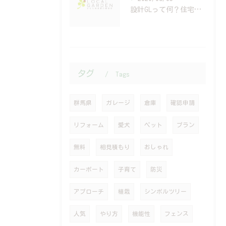
設計GLって何？住宅会社では教えてくれない高さ計画の重要性
タグ
Tags
群馬県
ガレージ
倉庫
確認申請
リフォーム
愛犬
ペット
プラン
無料
相見積もり
おしゃれ
カーポート
子育て
防災
アプローチ
植栽
シンボルツリー
人気
やり方
機能性
フェンス