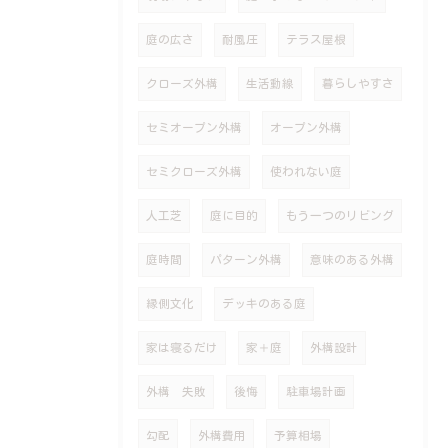
庭の広さ
耐風圧
テラス屋根
クローズ外構
生活動線
暮らしやすさ
セミオープン外構
オープン外構
セミクローズ外構
使われない庭
人工芝
庭に目的
もう一つのリビング
庭時間
パターン外構
意味のある外構
縁側文化
デッキのある庭
家は寝るだけ
家＋庭
外構設計
外構 失敗
後悔
駐車場計画
勾配
外構費用
予算相場