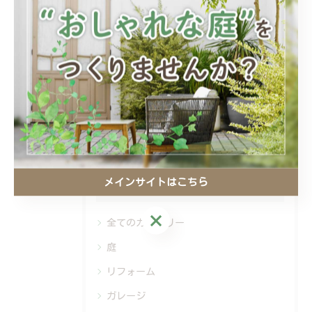
関連タグ
#群馬県
#外構工事
#物置
#収納
#暮らす外構
メインサイトはこちら
カテゴリー
Categories
メインサイトはこちら
全てのカテゴリー
庭
リフォーム
ガレージ