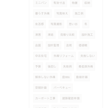
ミニバン
有効寸法
物置
収納
暮らす外構
写真映え
施工例
生活感
写真撮影
思い出
冬
凍害
凍結
見積り比較
設計施工
品質
設計監理
法規
価値観
中古住宅
外構リフォーム
失敗しない
予算
後回し
失敗例
最低限外構
解体しない外構
庭BBQ
動線計画
空間計画
バーベキュー
カーポート工事
建築確認申請