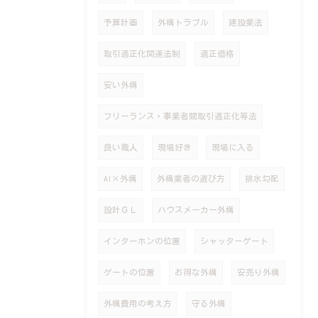
予算計画
外構トラブル
建設業法
取引適正化関連法制
適正価格
安い外構
フリーランス・事業者間取引適正化等法
良い職人
現場好き
現場に入る
AI×外構
外構業者の選び方
排水勾配
設計ＧＬ
ハウスメーカー外構
インターホンの位置
シャッターゲート
ゲートの位置
お得な外構
安売り外構
外構費用の考え方
守る外構