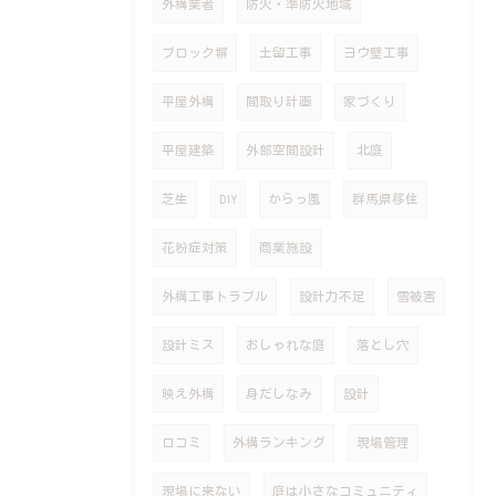
外構業者
防火・準防火地域
ブロック塀
土留工事
ヨウ壁工事
平屋外構
間取り計画
家づくり
平屋建築
外部空間設計
北庭
芝生
DIY
からっ風
群馬県移住
花粉症対策
商業施設
外構工事トラブル
設計力不足
雪被害
設計ミス
おしゃれな庭
落とし穴
映え外構
身だしなみ
設計
口コミ
外構ランキング
現場管理
現場に来ない
庭は小さなコミュニティ