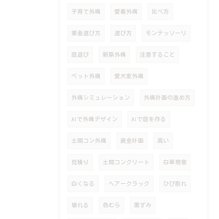
子育て外構
愛着外構
比べ方
業者選び方
選び方
モンテッソーリ
庭遊び
新築外構
注意すること
ペット外構
愛犬家外構
外構シミュレーション
外構計画の進め方
AIで外構デザイン
AIで庭を作る
土間コン外構
資金計画
高い
見積り
土間コンクリート
白華現象
白くなる
ヘアークラック
ひび割れ
壊れる
色むら
黒ずみ